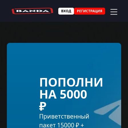
ВХОД
РЕГИСТРАЦИЯ
ПОПОЛНИ
НА 5000
₽
Приветственный
пакет 15000 ₽ +