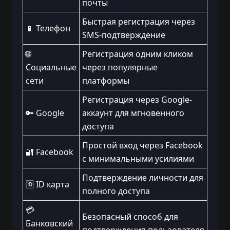
почты
Быстрая регистрация через
📱 Телефон
SMS-подтверждение
🌐
Регистрация одним кликом
Социальные
через популярные
сети
платформы
Регистрация через Google-
🔑 Google
аккаунт для мгновенного
доступа
Простой вход через Facebook
🔐 Facebook
с минимальными усилиями
Подтверждение личности для
🆔 ID карта
полного доступа
💳
Безопасный способ для
Банковский