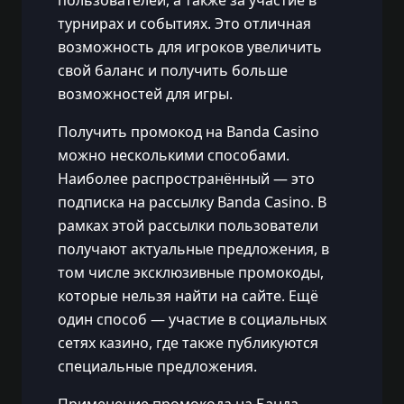
пользователей, а также за участие в
турнирах и событиях. Это отличная
возможность для игроков увеличить
свой баланс и получить больше
возможностей для игры.
Получить промокод на Banda Casino
можно несколькими способами.
Наиболее распространённый — это
подписка на рассылку Banda Casino. В
рамках этой рассылки пользователи
получают актуальные предложения, в
том числе эксклюзивные промокоды,
которые нельзя найти на сайте. Ещё
один способ — участие в социальных
сетях казино, где также публикуются
специальные предложения.