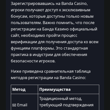
Зарегистрировавшись на Banda Casino,
игроки получают доступ к эксклюзивным
бонусам, которые доступны только новым
пользователям. Важно помнить, что после
регистрации на Банда Казино официальный
сайт, необходимо пройти процесс
верификации для получения доступа ко всем
функциям платформы. Это стандартная
практика в индустрии для обеспечения
безопасности игроков.
Ниже приведена сравнительная таблица
методов регистрации на Banda Casino:
Метод
Преимущества
Традиционный метод,
📧 Email
требующий подтверждения