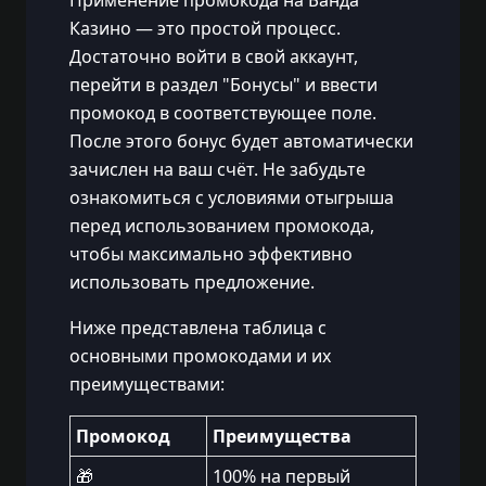
Применение промокода на Банда
Казино — это простой процесс.
Достаточно войти в свой аккаунт,
перейти в раздел "Бонусы" и ввести
промокод в соответствующее поле.
После этого бонус будет автоматически
зачислен на ваш счёт. Не забудьте
ознакомиться с условиями отыгрыша
перед использованием промокода,
чтобы максимально эффективно
использовать предложение.
Ниже представлена таблица с
основными промокодами и их
преимуществами:
Промокод
Преимущества
🎁
100% на первый