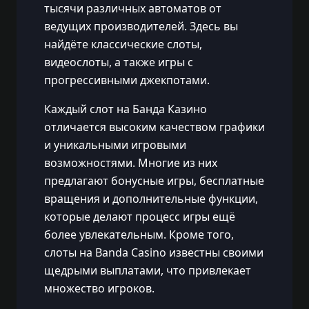
тысячи различных автоматов от
ведущих производителей. Здесь вы
найдёте классические слоты,
видеослоты, а также игры с
прогрессивными джекпотами.
Каждый слот на Банда Казино
отличается высоким качеством графики
и уникальными игровыми
возможностями. Многие из них
предлагают бонусные игры, бесплатные
вращения и дополнительные функции,
которые делают процесс игры ещё
более увлекательным. Кроме того,
слоты на Banda Casino известны своими
щедрыми выплатами, что привлекает
множество игроков.