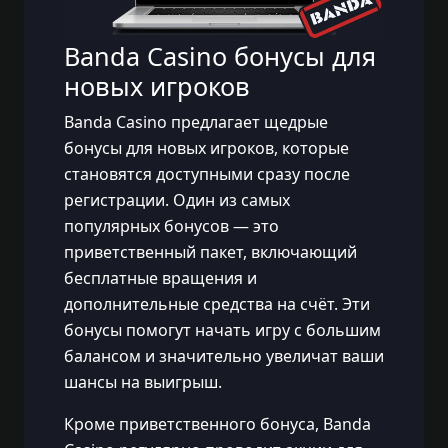
Banda Casino бонусы для
новых игроков
Banda Casino предлагает щедрые
бонусы для новых игроков, которые
становятся доступными сразу после
регистрации. Один из самых
популярных бонусов — это
приветственный пакет, включающий
бесплатные вращения и
дополнительные средства на счёт. Эти
бонусы помогут начать игру с большим
балансом и значительно увеличат ваши
шансы на выигрыш.
Кроме приветственного бонуса, Banda