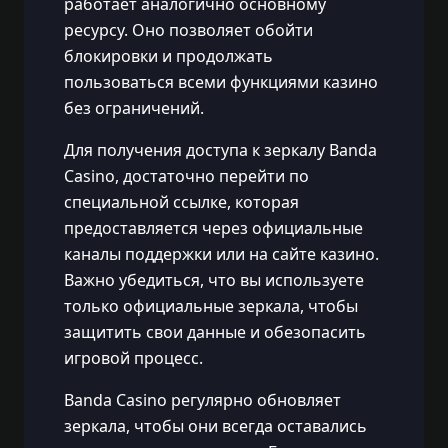
работает аналогично основному
ресурсу. Оно позволяет обойти
блокировки и продолжать
пользоваться всеми функциями казино
без ограничений.
Для получения доступа к зеркалу Banda
Casino, достаточно перейти по
специальной ссылке, которая
предоставляется через официальные
каналы поддержки или на сайте казино.
Важно убедиться, что вы используете
только официальные зеркала, чтобы
защитить свои данные и обезопасить
игровой процесс.
Banda Casino регулярно обновляет
зеркала, чтобы они всегда оставались