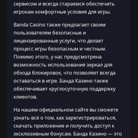
сервисом и всегда стараемся обеспечить
игрокам комфортные условия для игры.
Banda Casino также предлагает своим
пользователям безопасные и
лицензированные услуги, что делает
процесс игры безопасным и честным.
Помимо этого, у нас предусмотрена
возможность использования зеркал для
обхода блокировок, что позволяет всегда
оставаться в игре. Банда Казино также
обеспечивает круглосуточную поддержку
клиентов.
На нашем официальном сайте вы сможете
узнать всё о том, как зарегистрироваться,
скачать приложение и получить доступ к
эксклюзивным бонусам. Банда Казино — это