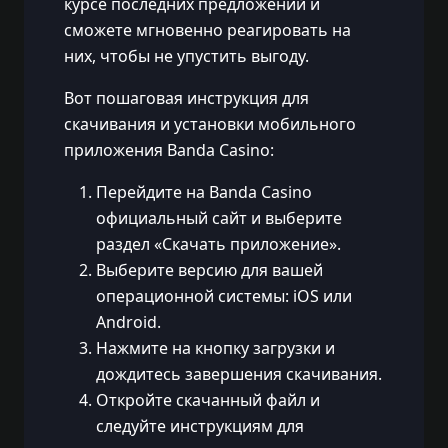
курсе последних предложений и
сможете мгновенно реагировать на
них, чтобы не упустить выгоду.
Вот пошаговая инструкция для
скачивания и установки мобильного
приложения Banda Casino:
Перейдите на Banda Casino
официальный сайт и выберите
раздел «Скачать приложение».
Выберите версию для вашей
операционной системы: iOS или
Android.
Нажмите на кнопку загрузки и
дождитесь завершения скачивания.
Откройте скачанный файл и
следуйте инструкциям для