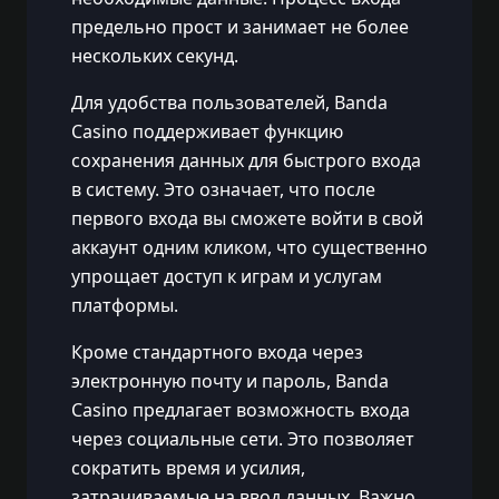
предельно прост и занимает не более
нескольких секунд.
Для удобства пользователей, Banda
Casino поддерживает функцию
сохранения данных для быстрого входа
в систему. Это означает, что после
первого входа вы сможете войти в свой
аккаунт одним кликом, что существенно
упрощает доступ к играм и услугам
платформы.
Кроме стандартного входа через
электронную почту и пароль, Banda
Casino предлагает возможность входа
через социальные сети. Это позволяет
сократить время и усилия,
затрачиваемые на ввод данных. Важно