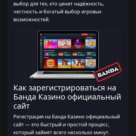
выбор для тех, кто ценит надёжность,
честность и богатый выбор игровых
возможностей.
Как зарегистрироваться на
Банда Казино официальный
сайт
Регистрация на Банда Казино официальный
сайт — это быстрый и простой процесс,
который займёт всего несколько минут.