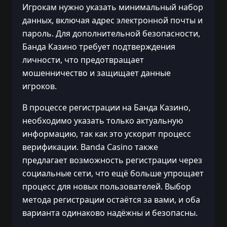
Игрокам нужно указать минимальный набор
данных, включая адрес электронной почты и
пароль. Для дополнительной безопасности,
Банда Казино требует подтверждения
личности, что предотвращает
мошенничество и защищает данные
игроков.
В процессе регистрации на Банда Казино,
необходимо указать только актуальную
информацию, так как это ускорит процесс
верификации. Banda Casino также
предлагает возможность регистрации через
социальные сети, что ещё больше упрощает
процесс для новых пользователей. Выбор
метода регистрации остаётся за вами, и оба
варианта одинаково надёжны и безопасны.