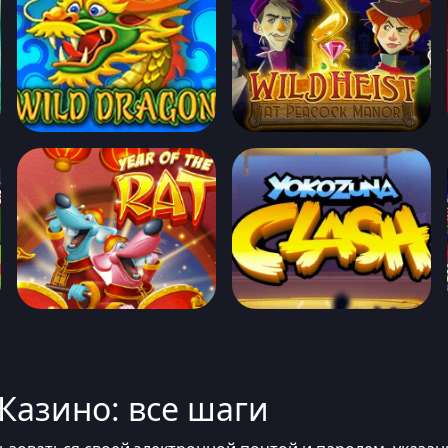
Казино: все шаги