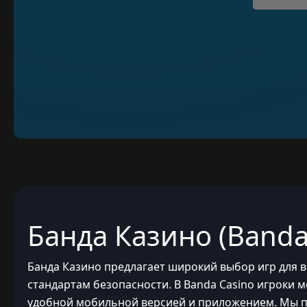
Банда Казино (Banda
Банда Казино предлагает широкий выбор игр для 
стандартам безопасности. В Banda Casino игроки
удобной мобильной версией и приложением. Мы пр