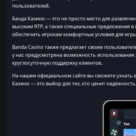
пользователей.
Банда Казино — это не просто место для развлече
высоким RTP, а также специальные предложения в
обеспечить игрокам комфортные условия для игры
Banda Casino также предлагает своим пользовател
у нас предусмотрена возможность использования з
круглосуточную поддержку клиентов.
На нашем официальном сайте вы сможете узнать вс
Казино — это выбор для тех, кто ценит надёжност