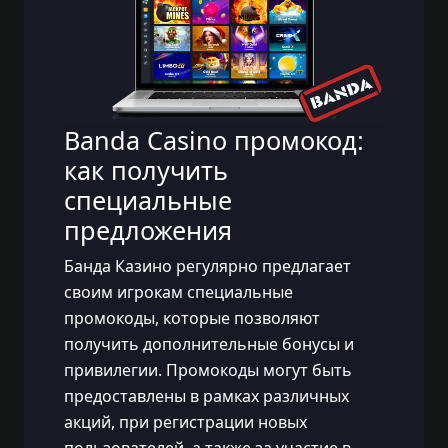
Banda Casino промокод:
как получить
специальные
предложения
Банда Казино регулярно предлагает
своим игрокам специальные
промокоды, которые позволяют
получить дополнительные бонусы и
привилегии. Промокоды могут быть
предоставлены в рамках различных
акций, при регистрации новых