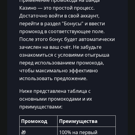
Применение промокода на Банда
Казино — это простой процесс.
Достаточно войти в свой аккаунт,
перейти в раздел "Бонусы" и ввести
промокод в соответствующее поле.
После этого бонус будет автоматически
зачислен на ваш счёт. Не забудьте
ознакомиться с условиями отыгрыша
перед использованием промокода,
чтобы максимально эффективно
использовать предложение.
Ниже представлена таблица с
основными промокодами и их
преимуществами:
Промокод
Преимущества
🎁
100% на первый