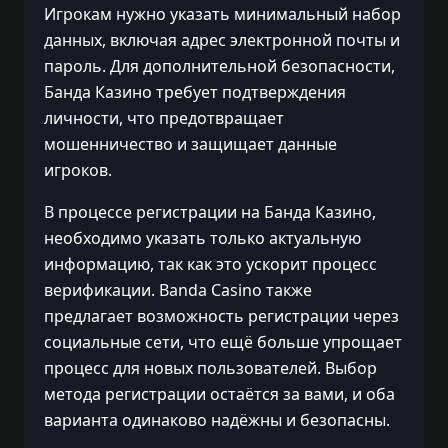
Игрокам нужно указать минимальный набор
данных, включая адрес электронной почты и
пароль. Для дополнительной безопасности,
Банда Казино требует подтверждения
личности, что предотвращает
мошенничество и защищает данные
игроков.
В процессе регистрации на Банда Казино,
необходимо указать только актуальную
информацию, так как это ускорит процесс
верификации. Banda Casino также
предлагает возможность регистрации через
социальные сети, что ещё больше упрощает
процесс для новых пользователей. Выбор
метода регистрации остаётся за вами, и оба
варианта одинаково надёжны и безопасны.