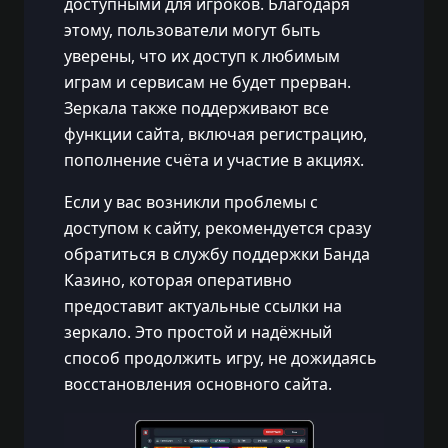
доступными для игроков. Благодаря
этому, пользователи могут быть
уверены, что их доступ к любимым
играм и сервисам не будет прерван.
Зеркала также поддерживают все
функции сайта, включая регистрацию,
пополнение счёта и участие в акциях.
Если у вас возникли проблемы с
доступом к сайту, рекомендуется сразу
обратиться в службу поддержки Банда
Казино, которая оперативно
предоставит актуальные ссылки на
зеркало. Это простой и надёжный
способ продолжить игру, не дожидаясь
восстановления основного сайта.