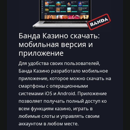
Банда Казино скачать:
мобильная версия и
приложение
Для удобства своих пользователей,
Банда Казино разработало мобильное
приложение, которое можно скачать на
смартфоны с операционными
системами iOS и Android. Приложение
позволяет получать полный доступ ко
всем функциям казино, играть в
любимые слоты и управлять своим
аккаунтом в любом месте.