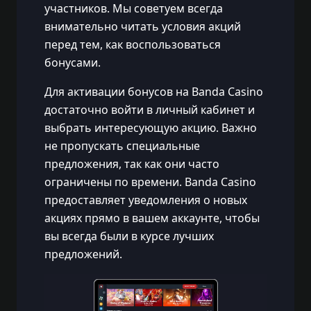
участников. Мы советуем всегда
внимательно читать условия акций
перед тем, как воспользоваться
бонусами.
Для активации бонусов на Banda Casino
достаточно войти в личный кабинет и
выбрать интересующую акцию. Важно
не пропускать специальные
предложения, так как они часто
ограничены по времени. Banda Casino
предоставляет уведомления о новых
акциях прямо в вашем аккаунте, чтобы
вы всегда были в курсе лучших
предложений.