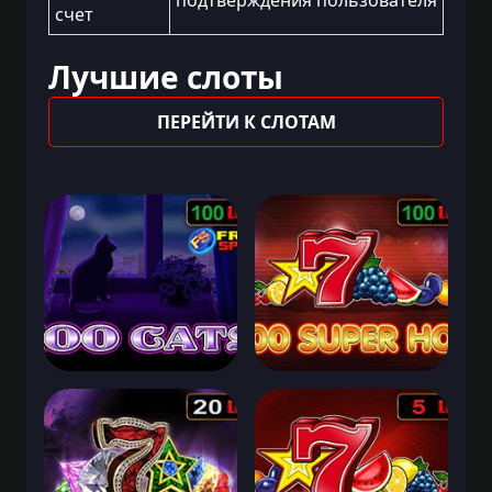
подтверждения пользователя
счет
Лучшие слоты
ПЕРЕЙТИ К СЛОТАМ