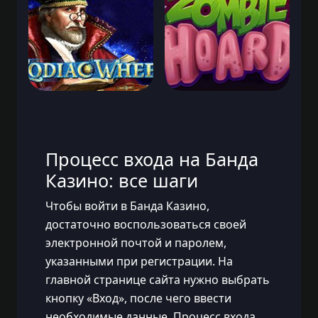
Процесс входа на Банда
Казино: все шаги
Чтобы войти в Банда Казино,
достаточно воспользоваться своей
электронной почтой и паролем,
указанными при регистрации. На
главной странице сайта нужно выбрать
кнопку «Вход», после чего ввести
необходимые данные. Процесс входа