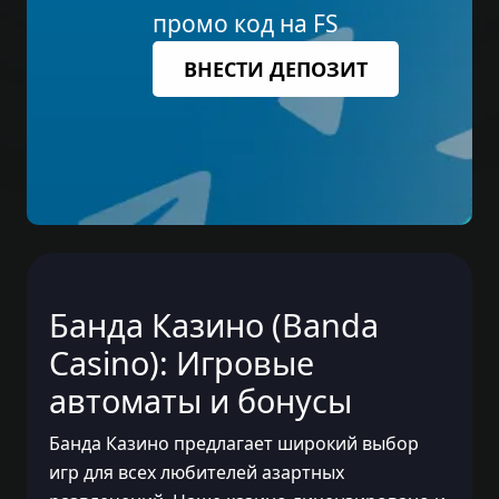
промо код на FS
ВНЕСТИ ДЕПОЗИТ
Банда Казино (Banda
Casino): Игровые
автоматы и бонусы
Банда Казино предлагает широкий выбор
игр для всех любителей азартных