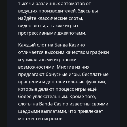
тысячи различных автоматов от
ведущих производителей. Здесь вы
найдёте классические слоты,
видеослоты, а также игры с
прогрессивными джекпотами.
Каждый слот на Банда Казино
отличается высоким качеством графики
и уникальными игровыми
возможностями. Многие из них
предлагают бонусные игры, бесплатные
вращения и дополнительные функции,
которые делают процесс игры ещё
более увлекательным. Кроме того,
слоты на Banda Casino известны своими
щедрыми выплатами, что привлекает
множество игроков.