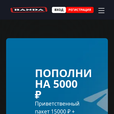
ВХОД
РЕГИСТРАЦИЯ
ПОПОЛНИ
НА 5000
₽
Приветственный
пакет 15000 ₽ +