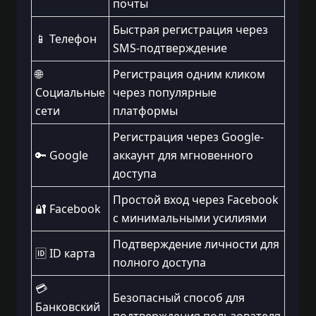
почты
Быстрая регистрация через
📱 Телефон
SMS-подтверждение
🌐
Регистрация одним кликом
Социальные
через популярные
сети
платформы
Регистрация через Google-
🔑 Google
аккаунт для мгновенного
доступа
Простой вход через Facebook
🔐 Facebook
с минимальными усилиями
Подтверждение личности для
🆔 ID карта
полного доступа
💳
Безопасный способ для
Банковский