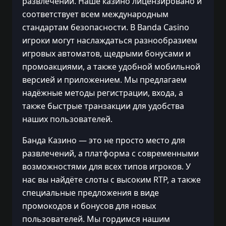
развлечений. Наше казино лицензировано и
соответствует всем международным
стандартам безопасности. В Banda Casino
игроки могут наслаждаться разнообразием
игровых автоматов, щедрыми бонусами и
промоакциями, а также удобной мобильной
версией и приложением. Мы предлагаем
надёжные методы регистрации, входа, а
также быстрые транзакции для удобства
наших пользователей.
Банда Казино — это не просто место для
развлечений, а платформа с современными
возможностями для всех типов игроков. У
нас вы найдёте слоты с высоким RTP, а также
специальные предложения в виде
промокодов и бонусов для новых
пользователей. Мы гордимся нашим