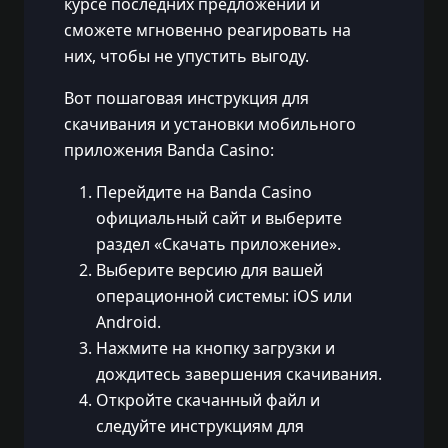
курсе последних предложений и
сможете мгновенно реагировать на
них, чтобы не упустить выгоду.
Вот пошаговая инструкция для
скачивания и установки мобильного
приложения Banda Casino:
Перейдите на Banda Casino
официальный сайт и выберите
раздел «Скачать приложение».
Выберите версию для вашей
операционной системы: iOS или
Android.
Нажмите на кнопку загрузки и
дождитесь завершения скачивания.
Откройте скачанный файл и
следуйте инструкциям для