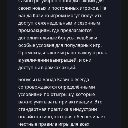
Casino регулярно проводит акции для
своих новых и постоянных игроков. На
Банда Казино игроки могут получить
доступ к еженедельным и сезонным
промоакциям, где предлагаются
дополнительные бонусы, кешбэк и
особые условия для популярных игр.
Промокоды также играют важную роль
в увеличении выигрышей, и они
доступны в рамках акций.
Бонусы на Банда Казино всегда
сопровождаются определёнными
условиями по отыгрышу, которые
важно учитывать при активации. Это
стандартная практика в индустрии
онлайн-казино, которая обеспечивает
честные правила игры для всех