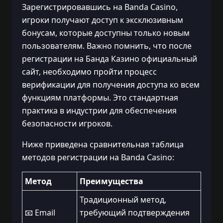
Зарегистрировавшись на Banda Casino,
игроки получают доступ к эксклюзивным
бонусам, которые доступны только новым
пользователям. Важно помнить, что после
регистрации на Банда Казино официальный
сайт, необходимо пройти процесс
верификации для получения доступа ко всем
функциям платформы. Это стандартная
практика в индустрии для обеспечения
безопасности игроков.
Ниже приведена сравнительная таблица
методов регистрации на Banda Casino:
Метод
Преимущества
Традиционный метод,
📧 Email
требующий подтверждения