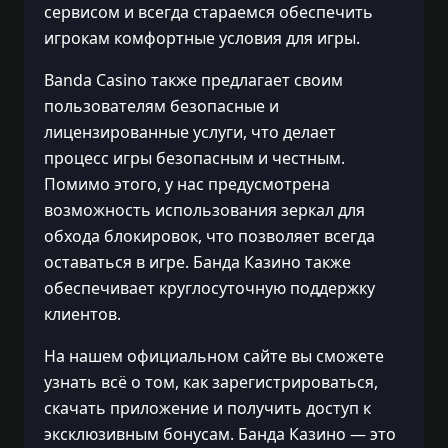
сервисом и всегда стараемся обеспечить
игрокам комфортные условия для игры.
Banda Casino также предлагает своим
пользователям безопасные и
лицензированные услуги, что делает
процесс игры безопасным и честным.
Помимо этого, у нас предусмотрена
возможность использования зеркал для
обхода блокировок, что позволяет всегда
оставаться в игре. Банда Казино также
обеспечивает круглосуточную поддержку
клиентов.
На нашем официальном сайте вы сможете
узнать всё о том, как зарегистрироваться,
скачать приложение и получить доступ к
эксклюзивным бонусам. Банда Казино — это