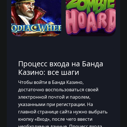
Процесс входа на Банда
Казино: все шаги
Чтобы войти в Банда Казино,
достаточно воспользоваться своей
электронной почтой и паролем,
указанными при регистрации. На
главной странице сайта нужно выбрать
кнопку «Вход», после чего ввести
необходимые данные. Процесс входа