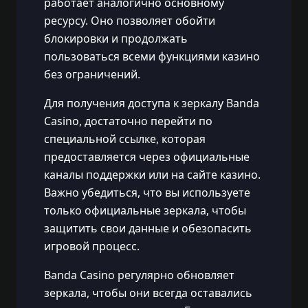
работает аналогично основному
ресурсу. Оно позволяет обойти
блокировки и продолжать
пользоваться всеми функциями казино
без ограничений.
Для получения доступа к зеркалу Banda
Casino, достаточно перейти по
специальной ссылке, которая
предоставляется через официальные
каналы поддержки или на сайте казино.
Важно убедиться, что вы используете
только официальные зеркала, чтобы
защитить свои данные и обезопасить
игровой процесс.
Banda Casino регулярно обновляет
зеркала, чтобы они всегда оставались