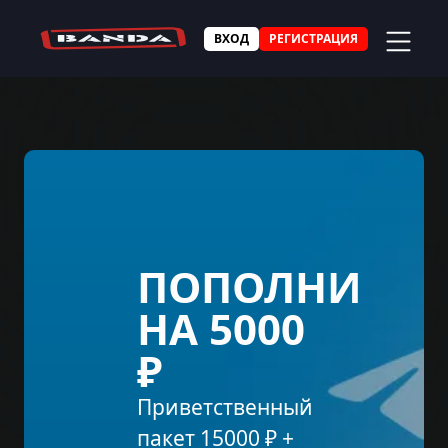
ВХОД
РЕГИСТРАЦИЯ
ПОПОЛНИ
НА 5000
₽
Приветственный
пакет 15000 ₽ +