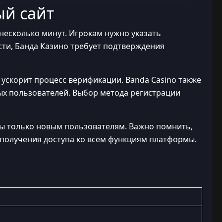
ый сайт
несколько минут. Игрокам нужно указать
ти, Банда Казино требует подтверждения
 ускорит процесс верификации. Banda Casino также
ых пользователей. Выбор метода регистрации
ны только новым пользователям. Важно помнить,
 получения доступа ко всем функциям платформы.