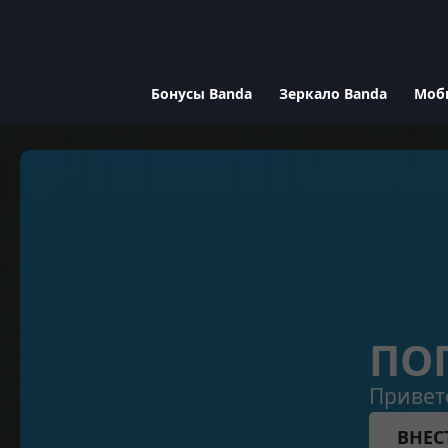
Бонусы Banda
Зеркало Banda
Моби
ПОП
Приветс
ВНЕС