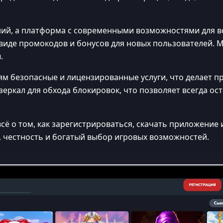
ний, а платформа с современными возможностями для все
 виде промокодов и бонусов для новых пользователей. 
.
ям безопасные и лицензированные услуги, что делает п
еркал для обхода блокировок, что позволяет всегда ост
ё о том, как зарегистрироваться, скачать приложение 
ь, честность и богатый выбор игровых возможностей.