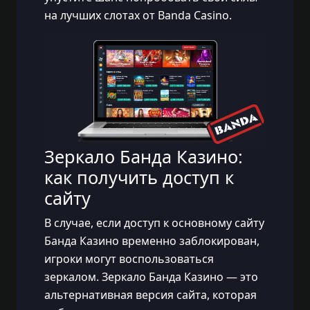
на лучших слотах от Banda Casino.
Зеркало Банда Казино:
как получить доступ к
сайту
В случае, если доступ к основному сайту
Банда Казино временно заблокирован,
игроки могут воспользоваться
зеркалом. Зеркало Банда Казино — это
альтернативная версия сайта, которая