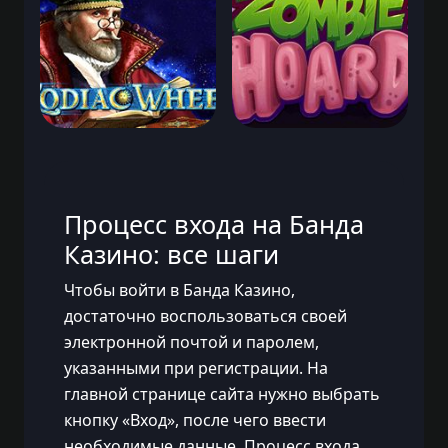
Процесс входа на Банда
Казино: все шаги
Чтобы войти в Банда Казино,
достаточно воспользоваться своей
электронной почтой и паролем,
указанными при регистрации. На
главной странице сайта нужно выбрать
кнопку «Вход», после чего ввести
необходимые данные. Процесс входа