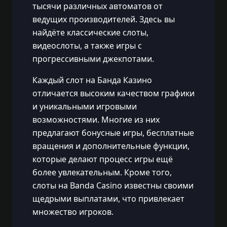
тысячи различных автоматов от
ведущих производителей. Здесь вы
найдёте классические слоты,
видеослоты, а также игры с
прогрессивными джекпотами.
Каждый слот на Банда Казино
отличается высоким качеством графики
и уникальными игровыми
возможностями. Многие из них
предлагают бонусные игры, бесплатные
вращения и дополнительные функции,
которые делают процесс игры ещё
более увлекательным. Кроме того,
слоты на Banda Casino известны своими
щедрыми выплатами, что привлекает
множество игроков.