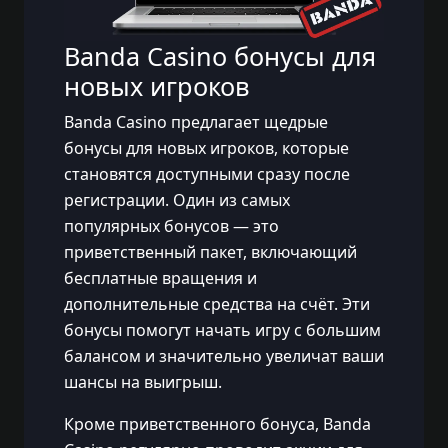
Banda Casino бонусы для
новых игроков
Banda Casino предлагает щедрые
бонусы для новых игроков, которые
становятся доступными сразу после
регистрации. Один из самых
популярных бонусов — это
приветственный пакет, включающий
бесплатные вращения и
дополнительные средства на счёт. Эти
бонусы помогут начать игру с большим
балансом и значительно увеличат ваши
шансы на выигрыш.
Кроме приветственного бонуса, Banda