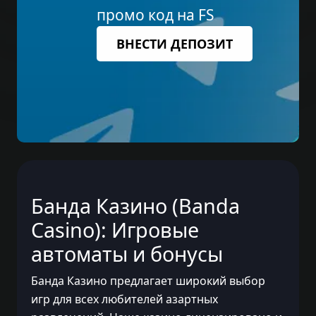
промо код на FS
ВНЕСТИ ДЕПОЗИТ
Банда Казино (Banda
Casino): Игровые
автоматы и бонусы
Банда Казино предлагает широкий выбор
игр для всех любителей азартных