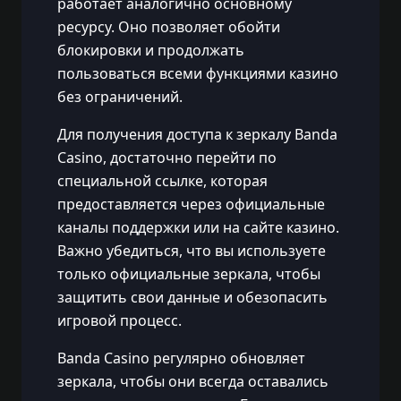
работает аналогично основному
ресурсу. Оно позволяет обойти
блокировки и продолжать
пользоваться всеми функциями казино
без ограничений.
Для получения доступа к зеркалу Banda
Casino, достаточно перейти по
специальной ссылке, которая
предоставляется через официальные
каналы поддержки или на сайте казино.
Важно убедиться, что вы используете
только официальные зеркала, чтобы
защитить свои данные и обезопасить
игровой процесс.
Banda Casino регулярно обновляет
зеркала, чтобы они всегда оставались