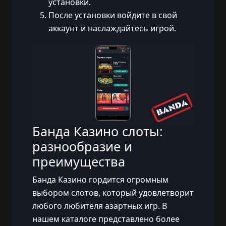
установки.
После установки войдите в свой
аккаунт и наслаждайтесь игрой.
Банда Казино слоты:
разнообразие и
преимущества
Банда Казино гордится огромным
выбором слотов, который удовлетворит
любого любителя азартных игр. В
нашем каталоге представлено более