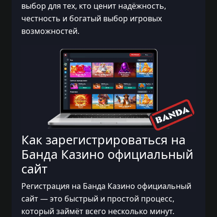
выбор для тех, кто ценит надёжность,
честность и богатый выбор игровых
возможностей.
Как зарегистрироваться на
Банда Казино официальный
сайт
Регистрация на Банда Казино официальный
сайт — это быстрый и простой процесс,
который займёт всего несколько минут.