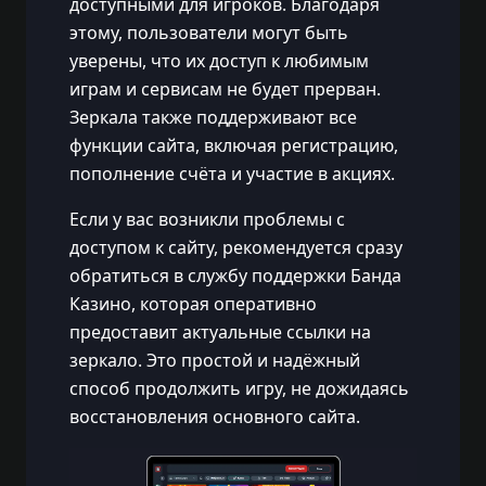
доступными для игроков. Благодаря
этому, пользователи могут быть
уверены, что их доступ к любимым
играм и сервисам не будет прерван.
Зеркала также поддерживают все
функции сайта, включая регистрацию,
пополнение счёта и участие в акциях.
Если у вас возникли проблемы с
доступом к сайту, рекомендуется сразу
обратиться в службу поддержки Банда
Казино, которая оперативно
предоставит актуальные ссылки на
зеркало. Это простой и надёжный
способ продолжить игру, не дожидаясь
восстановления основного сайта.