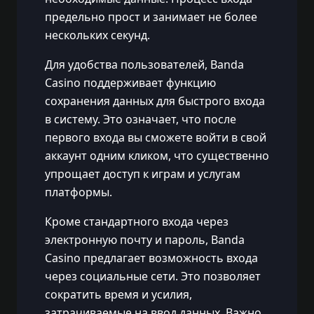
предельно прост и занимает не более
нескольких секунд.
Для удобства пользователей, Banda
Casino поддерживает функцию
сохранения данных для быстрого входа
в систему. Это означает, что после
первого входа вы сможете войти в свой
аккаунт одним кликом, что существенно
упрощает доступ к играм и услугам
платформы.
Кроме стандартного входа через
электронную почту и пароль, Banda
Casino предлагает возможность входа
через социальные сети. Это позволяет
сократить время и усилия,
затрачиваемые на ввод данных. Важно