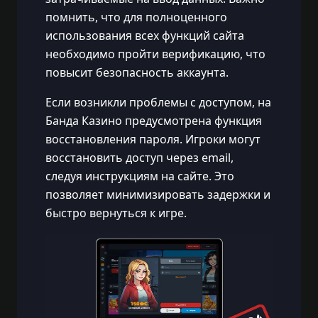
помнить, что для полноценного
использования всех функций сайта
необходимо пройти верификацию, что
повысит безопасность аккаунта.
Если возникли проблемы с доступом, на
Банда Казино предусмотрена функция
восстановления пароля. Игроки могут
восстановить доступ через email,
следуя инструкциям на сайте. Это
позволяет минимизировать задержки и
быстро вернуться к игре.