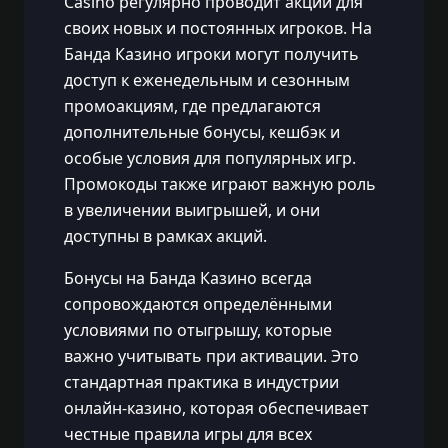
Casino регулярно проводит акции для
своих новых и постоянных игроков. На
Банда Казино игроки могут получить
доступ к еженедельным и сезонным
промоакциям, где предлагаются
дополнительные бонусы, кешбэк и
особые условия для популярных игр.
Промокоды также играют важную роль
в увеличении выигрышей, и они
доступны в рамках акций.
Бонусы на Банда Казино всегда
сопровождаются определёнными
условиями по отыгрышу, которые
важно учитывать при активации. Это
стандартная практика в индустрии
онлайн-казино, которая обеспечивает
честные правила игры для всех