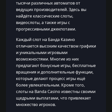
тысячи различных автоматов от
ведущих производителей. Здесь вы
найдёте классические слоты,
видеослоты, а также игры с
прогрессивными джекпотами.
Каждый слот на Банда Казино
отличается высоким качеством графики
и уникальными игровыми
возможностями. Многие из них
предлагают бонусные игры, бесплатные
вращения и дополнительные функции,
которые делают процесс игры ещё
более увлекательным. Кроме того,
слоты на Banda Casino известны своими
щедрыми выплатами, что привлекает
множество игроков.