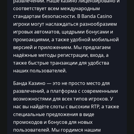
развлечений. Наше казино лицензировано и
соответствует всем международным
стандартам безопасности. В Banda Casino
игроки могут наслаждаться разнообразием
игровых автоматов, щедрыми бонусами и
промоакциями, а также удобной мобильной
версией и приложением. Мы предлагаем
надёжные методы регистрации, входа, а
также быстрые транзакции для удобства
наших пользователей.
Банда Казино — это не просто место для
развлечений, а платформа с современными
возможностями для всех типов игроков. У
нас вы найдёте слоты с высоким RTP, а также
специальные предложения в виде
промокодов и бонусов для новых
пользователей. Мы гордимся нашим