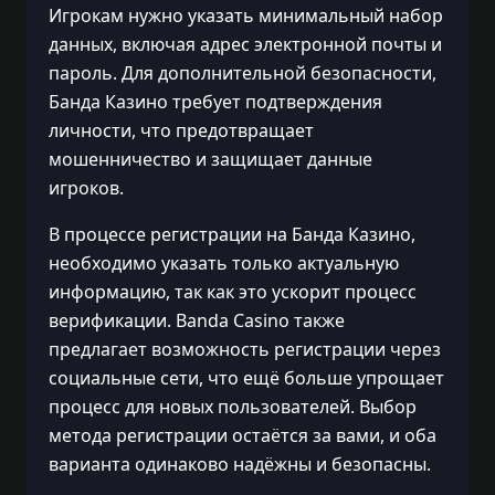
Игрокам нужно указать минимальный набор
данных, включая адрес электронной почты и
пароль. Для дополнительной безопасности,
Банда Казино требует подтверждения
личности, что предотвращает
мошенничество и защищает данные
игроков.
В процессе регистрации на Банда Казино,
необходимо указать только актуальную
информацию, так как это ускорит процесс
верификации. Banda Casino также
предлагает возможность регистрации через
социальные сети, что ещё больше упрощает
процесс для новых пользователей. Выбор
метода регистрации остаётся за вами, и оба
варианта одинаково надёжны и безопасны.