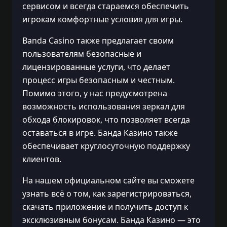
сервисом и всегда стараемся обеспечить
игрокам комфортные условия для игры.
Banda Casino также предлагает своим
пользователям безопасные и
лицензированные услуги, что делает
процесс игры безопасным и честным.
Помимо этого, у нас предусмотрена
возможность использования зеркал для
обхода блокировок, что позволяет всегда
оставаться в игре. Банда Казино также
обеспечивает круглосуточную поддержку
клиентов.
На нашем официальном сайте вы сможете
узнать всё о том, как зарегистрироваться,
скачать приложение и получить доступ к
эксклюзивным бонусам. Банда Казино — это