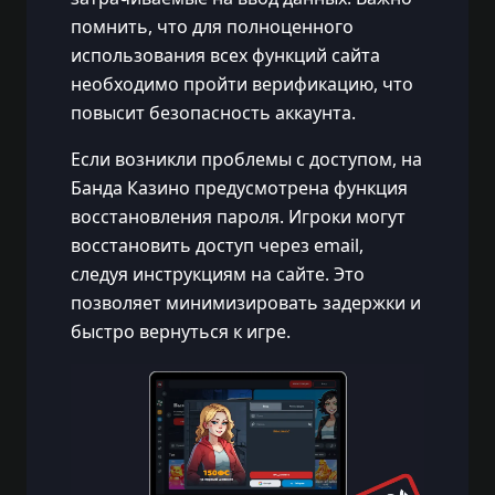
помнить, что для полноценного
использования всех функций сайта
необходимо пройти верификацию, что
повысит безопасность аккаунта.
Если возникли проблемы с доступом, на
Банда Казино предусмотрена функция
восстановления пароля. Игроки могут
восстановить доступ через email,
следуя инструкциям на сайте. Это
позволяет минимизировать задержки и
быстро вернуться к игре.