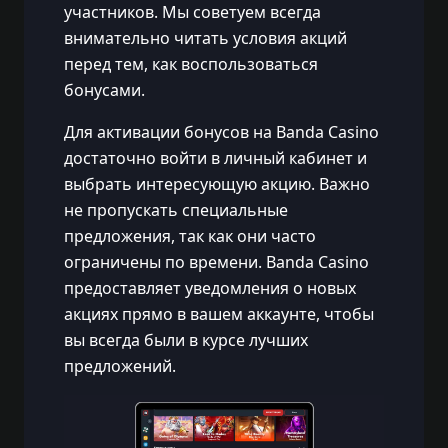
участников. Мы советуем всегда
внимательно читать условия акций
перед тем, как воспользоваться
бонусами.
Для активации бонусов на Banda Casino
достаточно войти в личный кабинет и
выбрать интересующую акцию. Важно
не пропускать специальные
предложения, так как они часто
ограничены по времени. Banda Casino
предоставляет уведомления о новых
акциях прямо в вашем аккаунте, чтобы
вы всегда были в курсе лучших
предложений.