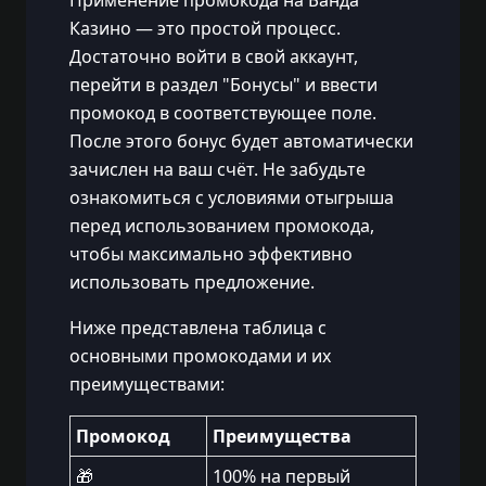
Применение промокода на Банда
Казино — это простой процесс.
Достаточно войти в свой аккаунт,
перейти в раздел "Бонусы" и ввести
промокод в соответствующее поле.
После этого бонус будет автоматически
зачислен на ваш счёт. Не забудьте
ознакомиться с условиями отыгрыша
перед использованием промокода,
чтобы максимально эффективно
использовать предложение.
Ниже представлена таблица с
основными промокодами и их
преимуществами:
Промокод
Преимущества
🎁
100% на первый