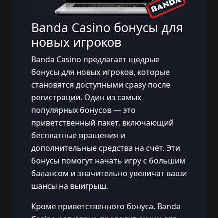
Banda Casino бонусы для
новых игроков
Banda Casino предлагает щедрые
бонусы для новых игроков, которые
становятся доступными сразу после
регистрации. Один из самых
популярных бонусов — это
приветственный пакет, включающий
бесплатные вращения и
дополнительные средства на счёт. Эти
бонусы помогут начать игру с большим
балансом и значительно увеличат ваши
шансы на выигрыш.
Кроме приветственного бонуса, Banda