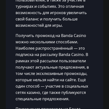
пользователей, а также за участие в
турнирах и событиях. Это отличная
возможность для игроков увеличить
свой баланс и получить больше
возможностей для игры.
Получить промокод на Banda Casino
можно несколькими способами.
Наиболее распространённый — это
подписка на рассылку Banda Casino. В
рамках этой рассылки пользователи
получают актуальные предложения, в
том числе эксклюзивные промокоды,
которые нельзя найти на сайте. Ещё
один способ — участие в социальных
сетях казино, где также публикуются
специальные предложения.