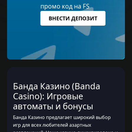
промо код на FS
ВНЕСТИ ДЕПОЗИТ
Банда Казино (Banda
Casino): Игровые
автоматы и бонусы
Банда Казино предлагает широкий выбор
игр для всех любителей азартных