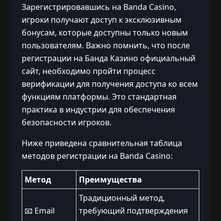
Зарегистрировавшись на Banda Casino,
игроки получают доступ к эксклюзивным
бонусам, которые доступны только новым
пользователям. Важно помнить, что после
регистрации на Банда Казино официальный
сайт, необходимо пройти процесс
верификации для получения доступа ко всем
функциям платформы. Это стандартная
практика в индустрии для обеспечения
безопасности игроков.
Ниже приведена сравнительная таблица
методов регистрации на Banda Casino:
Метод
Преимущества
Традиционный метод,
📧 Email
требующий подтверждения