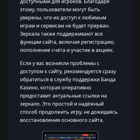
доступными для игроков. Благодаря
этому, пользователи могут быть
уверены, что их доступ к любимым
играм и сервисам не будет прерван.
Зеркала также поддерживают все
функции сайта, включая регистрацию,
пополнение счёта и участие в акциях.
Если у вас возникли проблемы с
доступом к сайту, рекомендуется сразу
обратиться в службу поддержки Банда
Казино, которая оперативно
предоставит актуальные ссылки на
зеркало. Это простой и надёжный
способ продолжить игру, не дожидаясь
восстановления основного сайта.