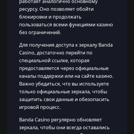
работает аналогично основному
ресурсу. Оно позволяет обойти
блокировки и продолжать
пользоваться всеми функциями казино
без ограничений.
Для получения доступа к зеркалу Banda
Casino, достаточно перейти по
специальной ссылке, которая
предоставляется через официальные
каналы поддержки или на сайте казино.
Важно убедиться, что вы используете
только официальные зеркала, чтобы
защитить свои данные и обезопасить
игровой процесс.
Banda Casino регулярно обновляет
зеркала, чтобы они всегда оставались