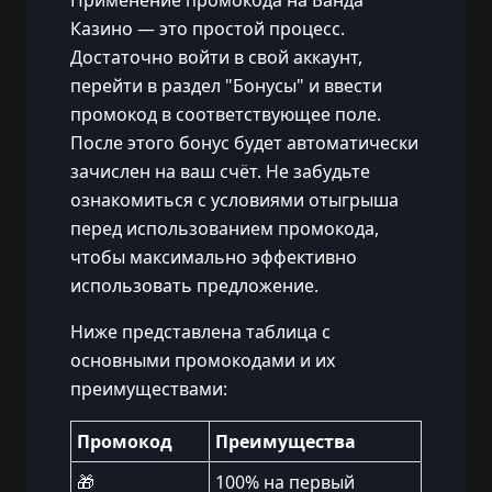
Применение промокода на Банда
Казино — это простой процесс.
Достаточно войти в свой аккаунт,
перейти в раздел "Бонусы" и ввести
промокод в соответствующее поле.
После этого бонус будет автоматически
зачислен на ваш счёт. Не забудьте
ознакомиться с условиями отыгрыша
перед использованием промокода,
чтобы максимально эффективно
использовать предложение.
Ниже представлена таблица с
основными промокодами и их
преимуществами:
Промокод
Преимущества
🎁
100% на первый