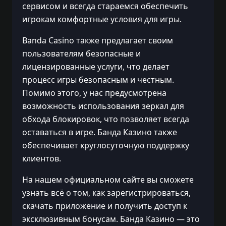
сервисом и всегда стараемся обеспечить
игрокам комфортные условия для игры.
Banda Casino также предлагает своим
пользователям безопасные и
лицензированные услуги, что делает
процесс игры безопасным и честным.
Помимо этого, у нас предусмотрена
возможность использования зеркал для
обхода блокировок, что позволяет всегда
оставаться в игре. Банда Казино также
обеспечивает круглосуточную поддержку
клиентов.
На нашем официальном сайте вы сможете
узнать всё о том, как зарегистрироваться,
скачать приложение и получить доступ к
эксклюзивным бонусам. Банда Казино — это