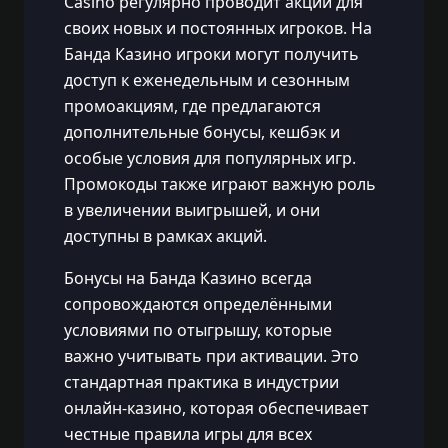
Casino регулярно проводит акции для
своих новых и постоянных игроков. На
Банда Казино игроки могут получить
доступ к еженедельным и сезонным
промоакциям, где предлагаются
дополнительные бонусы, кешбэк и
особые условия для популярных игр.
Промокоды также играют важную роль
в увеличении выигрышей, и они
доступны в рамках акций.
Бонусы на Банда Казино всегда
сопровождаются определёнными
условиями по отыгрышу, которые
важно учитывать при активации. Это
стандартная практика в индустрии
онлайн-казино, которая обеспечивает
честные правила игры для всех