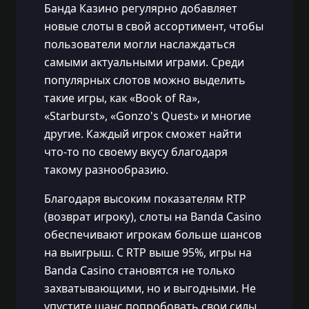
Банда Казино регулярно добавляет
новые слоты в свой ассортимент, чтобы
пользователи могли наслаждаться
самыми актуальными играми. Среди
популярных слотов можно выделить
такие игры, как «Book of Ra»,
«Starburst», «Gonzo's Quest» и многие
другие. Каждый игрок сможет найти
что-то по своему вкусу благодаря
такому разнообразию.
Благодаря высоким показателям RTP
(возврат игроку), слоты на Banda Casino
обеспечивают игрокам больше шансов
на выигрыш. С RTP выше 95%, игры на
Banda Casino становятся не только
захватывающими, но и выгодными. Не
упустите шанс попробовать свои силы