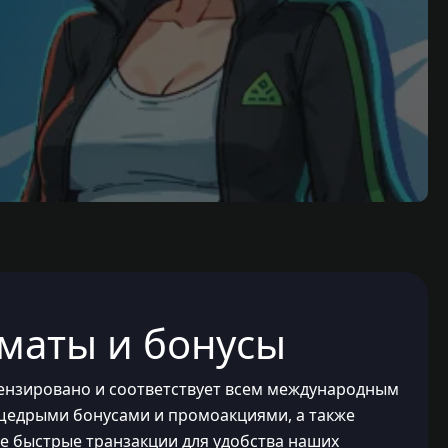
оматы и бонусы
цензировано и соответствует всем международным
 щедрыми бонусами и промоакциями, а также
е быстрые транзакции для удобства наших