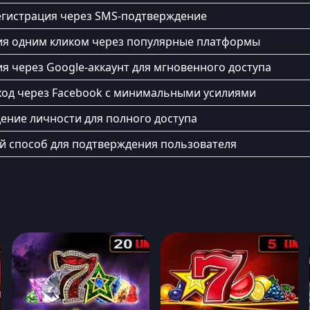
егистрация через SMS-подтверждение
ия одним кликом через популярные платформы
я через Google-аккаунт для мгновенного доступа
ход через Facebook с минимальными усилиями
ение личности для полного доступа
й способ для подтверждения пользователя