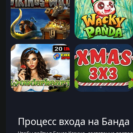
Процесс входа на Банда 