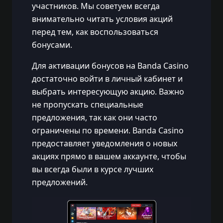
участников. Мы советуем всегда
внимательно читать условия акций
перед тем, как воспользоваться
бонусами.
Для активации бонусов на Banda Casino
достаточно войти в личный кабинет и
выбрать интересующую акцию. Важно
не пропускать специальные
предложения, так как они часто
ограничены по времени. Banda Casino
предоставляет уведомления о новых
акциях прямо в вашем аккаунте, чтобы
вы всегда были в курсе лучших
предложений.