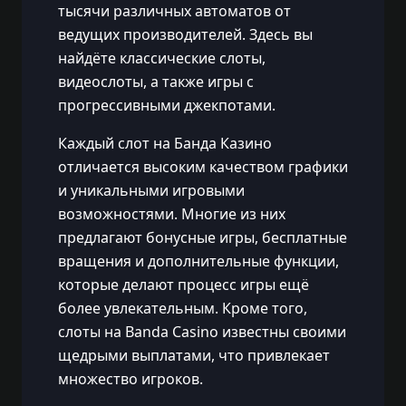
тысячи различных автоматов от
ведущих производителей. Здесь вы
найдёте классические слоты,
видеослоты, а также игры с
прогрессивными джекпотами.
Каждый слот на Банда Казино
отличается высоким качеством графики
и уникальными игровыми
возможностями. Многие из них
предлагают бонусные игры, бесплатные
вращения и дополнительные функции,
которые делают процесс игры ещё
более увлекательным. Кроме того,
слоты на Banda Casino известны своими
щедрыми выплатами, что привлекает
множество игроков.