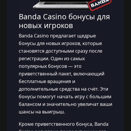
Banda Casino бонусы для
новых игроков
Banda Casino предлагает щедрые
бонусы для новых игроков, которые
становятся доступными сразу после
регистрации. Один из самых
популярных бонусов — это
приветственный пакет, включающий
бесплатные вращения и
дополнительные средства на счёт. Эти
бонусы помогут начать игру с большим
балансом и значительно увеличат ваши
шансы на выигрыш.
Кроме приветственного бонуса, Banda