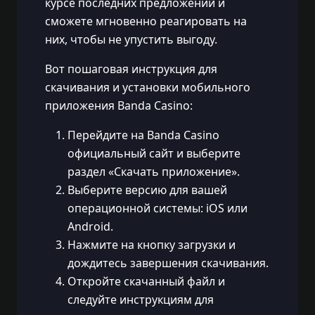
курсе последних предложений и
сможете мгновенно реагировать на
них, чтобы не упустить выгоду.
Вот пошаговая инструкция для
скачивания и установки мобильного
приложения Banda Casino:
Перейдите на Banda Casino
официальный сайт и выберите
раздел «Скачать приложение».
Выберите версию для вашей
операционной системы: iOS или
Android.
Нажмите на кнопку загрузки и
дождитесь завершения скачивания.
Откройте скачанный файл и
следуйте инструкциям для