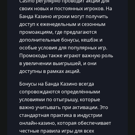
Casino регулярно проводит акции для
своих новых и постоянных игроков. На
Банда Казино игроки могут получить
доступ к еженедельным и сезонным
промоакциям, где предлагаются
дополнительные бонусы, кешбэк и
особые условия для популярных игр.
Промокоды также играют важную роль
в увеличении выигрышей, и они
доступны в рамках акций.
Бонусы на Банда Казино всегда
сопровождаются определёнными
условиями по отыгрышу, которые
важно учитывать при активации. Это
стандартная практика в индустрии
онлайн-казино, которая обеспечивает
честные правила игры для всех