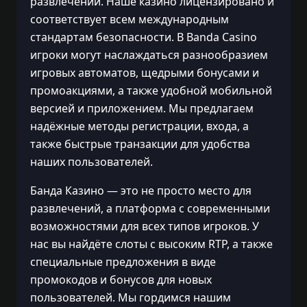
развлечений. Наше казино лицензировано и
соответствует всем международным
стандартам безопасности. В Banda Casino
игроки могут наслаждаться разнообразием
игровых автоматов, щедрыми бонусами и
промоакциями, а также удобной мобильной
версией и приложением. Мы предлагаем
надёжные методы регистрации, входа, а
также быстрые транзакции для удобства
наших пользователей.
Банда Казино — это не просто место для
развлечений, а платформа с современными
возможностями для всех типов игроков. У
нас вы найдёте слоты с высоким RTP, а также
специальные предложения в виде
промокодов и бонусов для новых
пользователей. Мы гордимся нашим