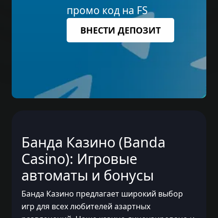
промо код на FS
ВНЕСТИ ДЕПОЗИТ
Банда Казино (Banda
Casino): Игровые
автоматы и бонусы
Банда Казино предлагает широкий выбор
игр для всех любителей азартных