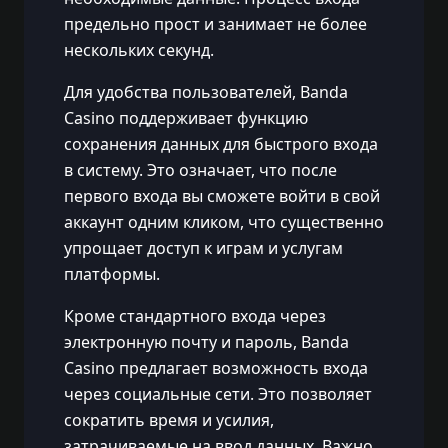
предельно прост и занимает не более
нескольких секунд.
Для удобства пользователей, Banda
Casino поддерживает функцию
сохранения данных для быстрого входа
в систему. Это означает, что после
первого входа вы сможете войти в свой
аккаунт одним кликом, что существенно
упрощает доступ к играм и услугам
платформы.
Кроме стандартного входа через
электронную почту и пароль, Banda
Casino предлагает возможность входа
через социальные сети. Это позволяет
сократить время и усилия,
затрачиваемые на ввод данных. Важно