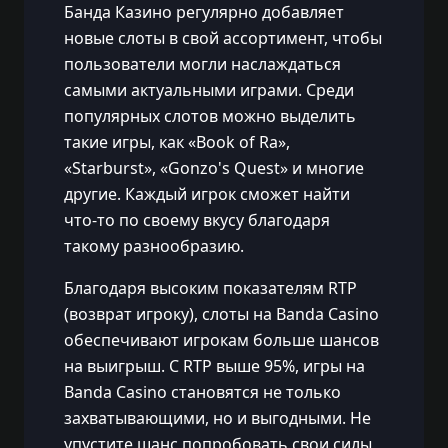
Банда Казино регулярно добавляет
новые слоты в свой ассортимент, чтобы
пользователи могли наслаждаться
самыми актуальными играми. Среди
популярных слотов можно выделить
такие игры, как «Book of Ra»,
«Starburst», «Gonzo's Quest» и многие
другие. Каждый игрок сможет найти
что-то по своему вкусу благодаря
такому разнообразию.
Благодаря высоким показателям RTP
(возврат игроку), слоты на Banda Casino
обеспечивают игрокам больше шансов
на выигрыш. С RTP выше 95%, игры на
Banda Casino становятся не только
захватывающими, но и выгодными. Не
упустите шанс попробовать свои силы