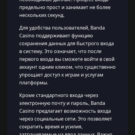
предельно прост и занимает не более
нескольких секунд.
Для удобства пользователей, Banda
Casino поддерживает функцию
сохранения данных для быстрого входа
в систему. Это означает, что после
первого входа вы сможете войти в свой
аккаунт одним кликом, что существенно
упрощает доступ к играм и услугам
платформы.
Кроме стандартного входа через
электронную почту и пароль, Banda
Casino предлагает возможность входа
через социальные сети. Это позволяет
сократить время и усилия,
затрачиваемые на ввод данных. Важно