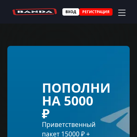
ВХОД
РЕГИСТРАЦИЯ
ПОПОЛНИ
НА 5000
₽
Приветственный
пакет 15000 ₽ +