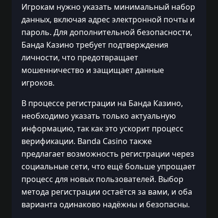
Игрокам нужно указать минимальный набор
данных, включая адрес электронной почты и
пароль. Для дополнительной безопасности,
Банда Казино требует подтверждения
личности, что предотвращает
мошенничество и защищает данные
игроков.
В процессе регистрации на Банда Казино,
необходимо указать только актуальную
информацию, так как это ускорит процесс
верификации. Banda Casino также
предлагает возможность регистрации через
социальные сети, что ещё больше упрощает
процесс для новых пользователей. Выбор
метода регистрации остаётся за вами, и оба
варианта одинаково надёжны и безопасны.