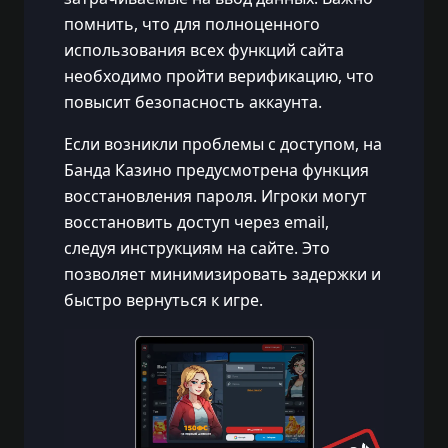
помнить, что для полноценного
использования всех функций сайта
необходимо пройти верификацию, что
повысит безопасность аккаунта.
Если возникли проблемы с доступом, на
Банда Казино предусмотрена функция
восстановления пароля. Игроки могут
восстановить доступ через email,
следуя инструкциям на сайте. Это
позволяет минимизировать задержки и
быстро вернуться к игре.