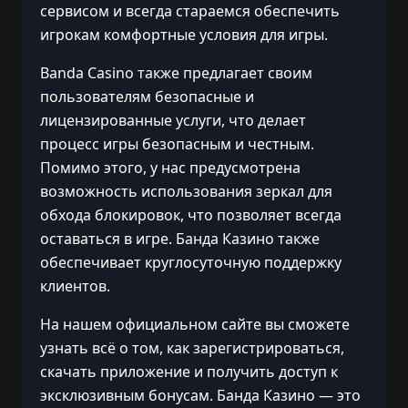
сервисом и всегда стараемся обеспечить
игрокам комфортные условия для игры.
Banda Casino также предлагает своим
пользователям безопасные и
лицензированные услуги, что делает
процесс игры безопасным и честным.
Помимо этого, у нас предусмотрена
возможность использования зеркал для
обхода блокировок, что позволяет всегда
оставаться в игре. Банда Казино также
обеспечивает круглосуточную поддержку
клиентов.
На нашем официальном сайте вы сможете
узнать всё о том, как зарегистрироваться,
скачать приложение и получить доступ к
эксклюзивным бонусам. Банда Казино — это