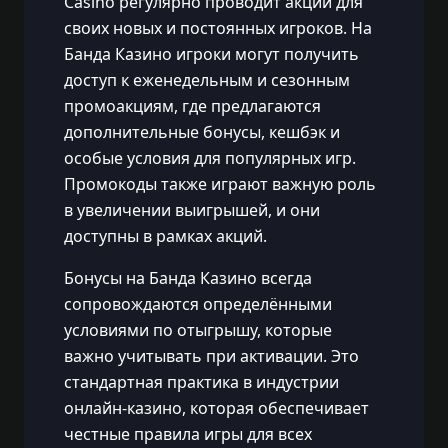
Casino регулярно проводит акции для
своих новых и постоянных игроков. На
Банда Казино игроки могут получить
доступ к еженедельным и сезонным
промоакциям, где предлагаются
дополнительные бонусы, кешбэк и
особые условия для популярных игр.
Промокоды также играют важную роль
в увеличении выигрышей, и они
доступны в рамках акций.
Бонусы на Банда Казино всегда
сопровождаются определёнными
условиями по отыгрышу, которые
важно учитывать при активации. Это
стандартная практика в индустрии
онлайн-казино, которая обеспечивает
честные правила игры для всех