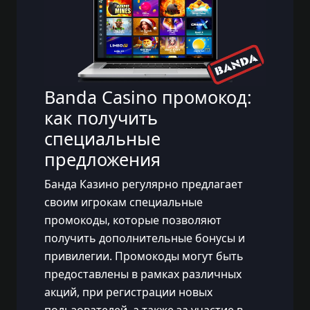
Banda Casino промокод:
как получить
специальные
предложения
Банда Казино регулярно предлагает
своим игрокам специальные
промокоды, которые позволяют
получить дополнительные бонусы и
привилегии. Промокоды могут быть
предоставлены в рамках различных
акций, при регистрации новых