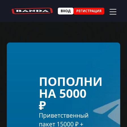
ВХОД
РЕГИСТРАЦИЯ
ПОПОЛНИ
НА 5000
₽
Приветственный
пакет 15000 ₽ +