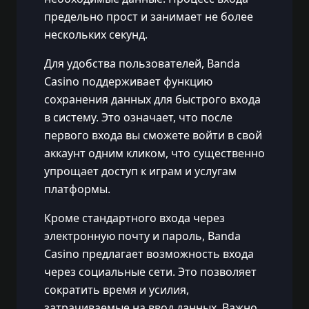
предельно прост и занимает не более
нескольких секунд.
Для удобства пользователей, Banda
Casino поддерживает функцию
сохранения данных для быстрого входа
в систему. Это означает, что после
первого входа вы сможете войти в свой
аккаунт одним кликом, что существенно
упрощает доступ к играм и услугам
платформы.
Кроме стандартного входа через
электронную почту и пароль, Banda
Casino предлагает возможность входа
через социальные сети. Это позволяет
сократить время и усилия,
затрачиваемые на ввод данных. Важно