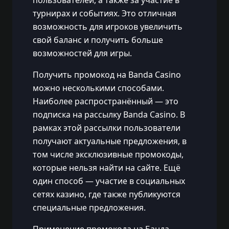
пользователей, а также за участие в
турнирах и событиях. Это отличная
возможность для игроков увеличить
свой баланс и получить больше
возможностей для игры.
Получить промокод на Banda Casino
можно несколькими способами.
Наиболее распространённый — это
подписка на рассылку Banda Casino. В
рамках этой рассылки пользователи
получают актуальные предложения, в
том числе эксклюзивные промокоды,
которые нельзя найти на сайте. Ещё
один способ — участие в социальных
сетях казино, где также публикуются
специальные предложения.