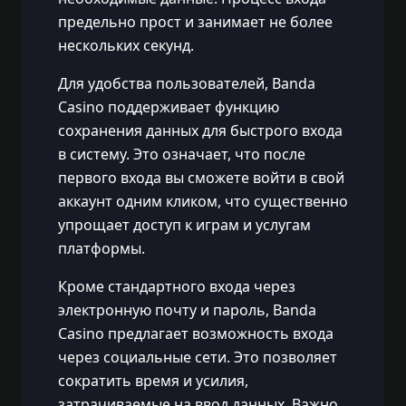
предельно прост и занимает не более
нескольких секунд.
Для удобства пользователей, Banda
Casino поддерживает функцию
сохранения данных для быстрого входа
в систему. Это означает, что после
первого входа вы сможете войти в свой
аккаунт одним кликом, что существенно
упрощает доступ к играм и услугам
платформы.
Кроме стандартного входа через
электронную почту и пароль, Banda
Casino предлагает возможность входа
через социальные сети. Это позволяет
сократить время и усилия,
затрачиваемые на ввод данных. Важно