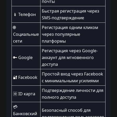
почты
Быстрая регистрация через
📱 Телефон
SMS-подтверждение
🌐
Регистрация одним кликом
Социальные
через популярные
сети
платформы
Регистрация через Google-
🔑 Google
аккаунт для мгновенного
доступа
Простой вход через Facebook
🔐 Facebook
с минимальными усилиями
Подтверждение личности для
🆔 ID карта
полного доступа
💳
Безопасный способ для
Банковский