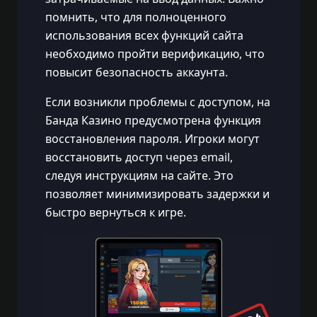
помнить, что для полноценного
использования всех функций сайта
необходимо пройти верификацию, что
повысит безопасность аккаунта.
Если возникли проблемы с доступом, на
Банда Казино предусмотрена функция
восстановления пароля. Игроки могут
восстановить доступ через email,
следуя инструкциям на сайте. Это
позволяет минимизировать задержки и
быстро вернуться к игре.