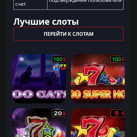
подтверждения пользователя
счет
Лучшие слоты
ПЕРЕЙТИ К СЛОТАМ