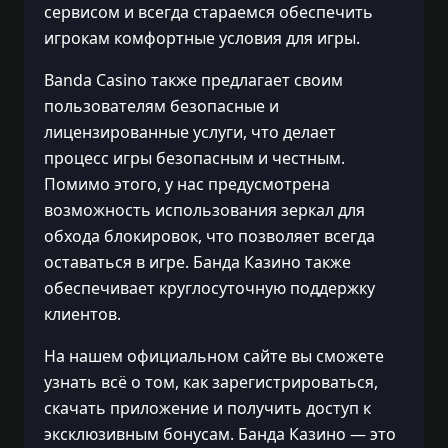
сервисом и всегда стараемся обеспечить
игрокам комфортные условия для игры.
Banda Casino также предлагает своим
пользователям безопасные и
лицензированные услуги, что делает
процесс игры безопасным и честным.
Помимо этого, у нас предусмотрена
возможность использования зеркал для
обхода блокировок, что позволяет всегда
оставаться в игре. Банда Казино также
обеспечивает круглосуточную поддержку
клиентов.
На нашем официальном сайте вы сможете
узнать всё о том, как зарегистрироваться,
скачать приложение и получить доступ к
эксклюзивным бонусам. Банда Казино — это