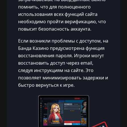
помнить, что для полноценного
использования всех функций сайта
необходимо пройти верификацию, что
повысит безопасность аккаунта.
Если возникли проблемы с доступом, на
Банда Казино предусмотрена функция
восстановления пароля. Игроки могут
восстановить доступ через email,
следуя инструкциям на сайте. Это
позволяет минимизировать задержки и
быстро вернуться к игре.