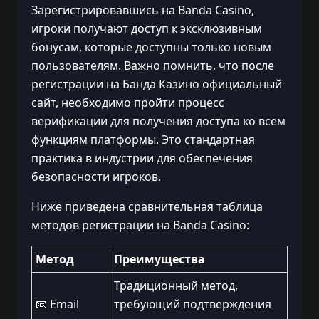
Зарегистрировавшись на Banda Casino,
игроки получают доступ к эксклюзивным
бонусам, которые доступны только новым
пользователям. Важно помнить, что после
регистрации на Банда Казино официальный
сайт, необходимо пройти процесс
верификации для получения доступа ко всем
функциям платформы. Это стандартная
практика в индустрии для обеспечения
безопасности игроков.
Ниже приведена сравнительная таблица
методов регистрации на Banda Casino:
Метод
Преимущества
Традиционный метод,
📧 Email
требующий подтверждения