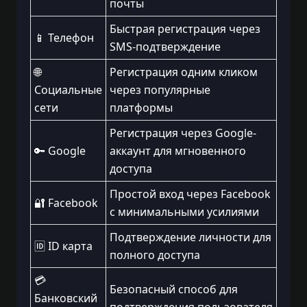
почты
Быстрая регистрация через
📱 Телефон
SMS-подтверждение
🌐
Регистрация одним кликом
Социальные
через популярные
сети
платформы
Регистрация через Google-
🔑 Google
аккаунт для мгновенного
доступа
Простой вход через Facebook
🔐 Facebook
с минимальными усилиями
Подтверждение личности для
🆔 ID карта
полного доступа
💳
Безопасный способ для
Банковский