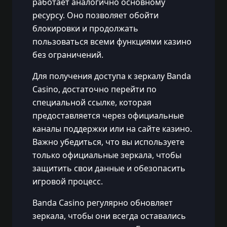
работает аналогично основному
ресурсу. Оно позволяет обойти
блокировки и продолжать
пользоваться всеми функциями казино
без ограничений.
Для получения доступа к зеркалу Banda
Casino, достаточно перейти по
специальной ссылке, которая
предоставляется через официальные
каналы поддержки или на сайте казино.
Важно убедиться, что вы используете
только официальные зеркала, чтобы
защитить свои данные и обезопасить
игровой процесс.
Banda Casino регулярно обновляет
зеркала, чтобы они всегда оставались