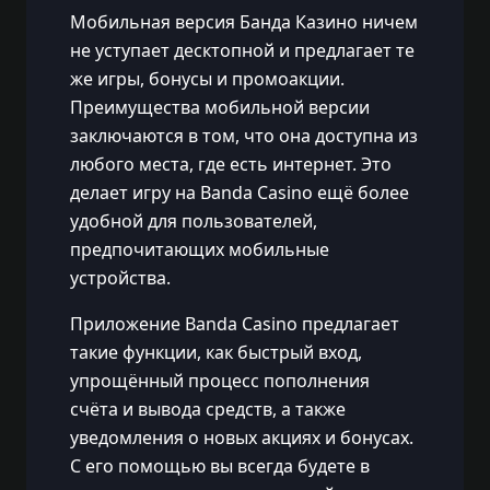
Мобильная версия Банда Казино ничем
не уступает десктопной и предлагает те
же игры, бонусы и промоакции.
Преимущества мобильной версии
заключаются в том, что она доступна из
любого места, где есть интернет. Это
делает игру на Banda Casino ещё более
удобной для пользователей,
предпочитающих мобильные
устройства.
Приложение Banda Casino предлагает
такие функции, как быстрый вход,
упрощённый процесс пополнения
счёта и вывода средств, а также
уведомления о новых акциях и бонусах.
С его помощью вы всегда будете в