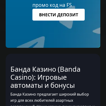
промо код на FS
ВНЕСТИ ДЕПОЗИТ
Банда Казино (Banda
Casino): Игровые
автоматы и бонусы
Банда Казино предлагает широкий выбор
игр для всех любителей азартных