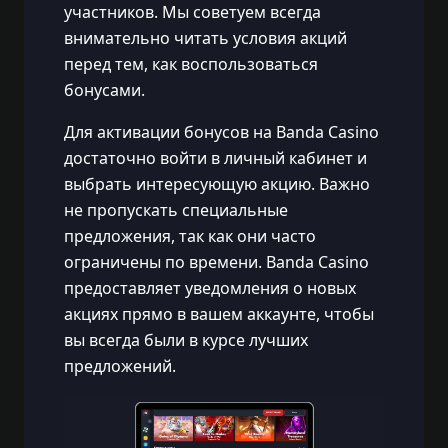
участников. Мы советуем всегда
внимательно читать условия акций
перед тем, как воспользоваться
бонусами.
Для активации бонусов на Banda Casino
достаточно войти в личный кабинет и
выбрать интересующую акцию. Важно
не пропускать специальные
предложения, так как они часто
ограничены по времени. Banda Casino
предоставляет уведомления о новых
акциях прямо в вашем аккаунте, чтобы
вы всегда были в курсе лучших
предложений.