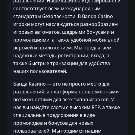
развлечений. Наше казино лицензировано и
соответствует всем международным
стандартам безопасности. В Banda Casino
игроки могут наслаждаться разнообразием
игровых автоматов, щедрыми бонусами и
промоакциями, а также удобной мобильной
версией и приложением. Мы предлагаем
надёжные методы регистрации, входа, а
также быстрые транзакции для удобства
наших пользователей.
Банда Казино — это не просто место для
развлечений, а платформа с современными
возможностями для всех типов игроков. У
нас вы найдёте слоты с высоким RTP, а также
специальные предложения в виде
промокодов и бонусов для новых
пользователей. Мы гордимся нашим