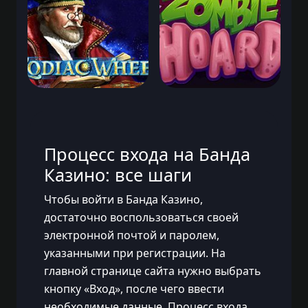
Процесс входа на Банда
Казино: все шаги
Чтобы войти в Банда Казино,
достаточно воспользоваться своей
электронной почтой и паролем,
указанными при регистрации. На
главной странице сайта нужно выбрать
кнопку «Вход», после чего ввести
необходимые данные. Процесс входа