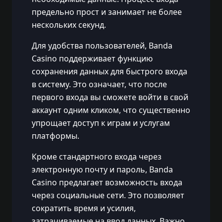
предельно прост и занимает не более
нескольких секунд.
Для удобства пользователей, Banda
Casino поддерживает функцию
сохранения данных для быстрого входа
в систему. Это означает, что после
первого входа вы сможете войти в свой
аккаунт одним кликом, что существенно
упрощает доступ к играм и услугам
платформы.
Кроме стандартного входа через
электронную почту и пароль, Banda
Casino предлагает возможность входа
через социальные сети. Это позволяет
сократить время и усилия,
затрачиваемые на ввод данных. Важно