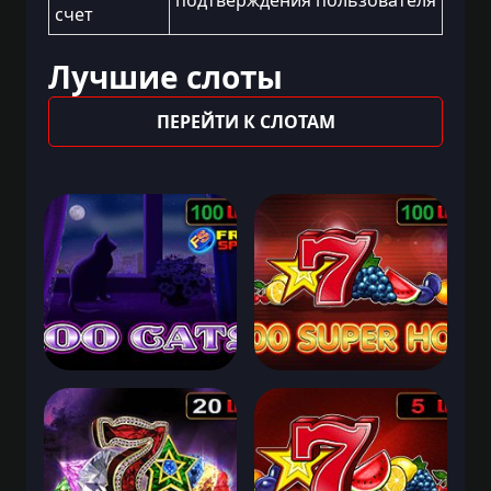
подтверждения пользователя
счет
Лучшие слоты
ПЕРЕЙТИ К СЛОТАМ