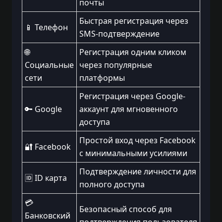
почты
Быстрая регистрация через
📱 Телефон
SMS-подтверждение
🌐
Регистрация одним кликом
Социальные
через популярные
сети
платформы
Регистрация через Google-
🔑 Google
аккаунт для мгновенного
доступа
Простой вход через Facebook
🔐 Facebook
с минимальными усилиями
Подтверждение личности для
🆔 ID карта
полного доступа
💳
Безопасный способ для
Банковский