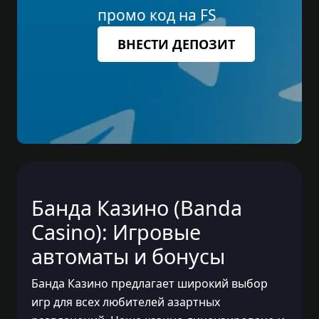
промо код на FS
ВНЕСТИ ДЕПОЗИТ
Банда Казино (Banda
Casino): Игровые
автоматы и бонусы
Банда Казино предлагает широкий выбор
игр для всех любителей азартных