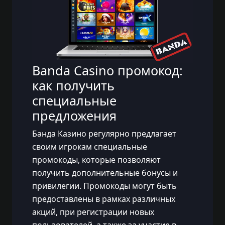
Banda Casino промокод:
как получить
специальные
предложения
Банда Казино регулярно предлагает
своим игрокам специальные
промокоды, которые позволяют
получить дополнительные бонусы и
привилегии. Промокоды могут быть
предоставлены в рамках различных
акций, при регистрации новых