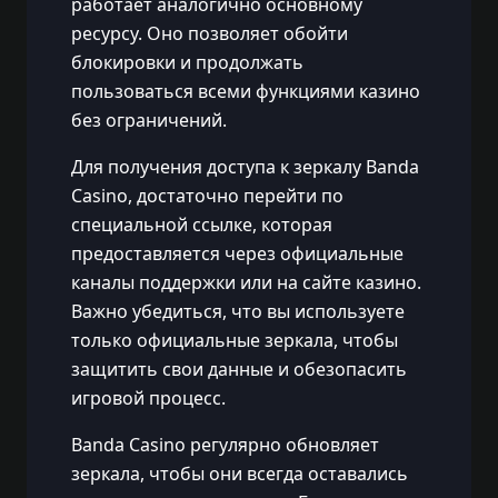
работает аналогично основному
ресурсу. Оно позволяет обойти
блокировки и продолжать
пользоваться всеми функциями казино
без ограничений.
Для получения доступа к зеркалу Banda
Casino, достаточно перейти по
специальной ссылке, которая
предоставляется через официальные
каналы поддержки или на сайте казино.
Важно убедиться, что вы используете
только официальные зеркала, чтобы
защитить свои данные и обезопасить
игровой процесс.
Banda Casino регулярно обновляет
зеркала, чтобы они всегда оставались