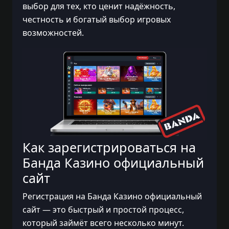
выбор для тех, кто ценит надёжность,
честность и богатый выбор игровых
возможностей.
Как зарегистрироваться на
Банда Казино официальный
сайт
Регистрация на Банда Казино официальный
сайт — это быстрый и простой процесс,
который займёт всего несколько минут.