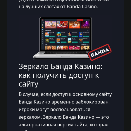
на лучших слотах от Banda Casino.
Зеркало Банда Казино:
как получить доступ к
сайту
В случае, если доступ к основному сайту
Банда Казино временно заблокирован,
игроки могут воспользоваться
зеркалом. Зеркало Банда Казино — это
альтернативная версия сайта, которая