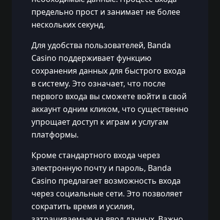
предельно прост и занимает не более
нескольких секунд.
Для удобства пользователей, Banda
Casino поддерживает функцию
сохранения данных для быстрого входа
в систему. Это означает, что после
первого входа вы сможете войти в свой
аккаунт одним кликом, что существенно
упрощает доступ к играм и услугам
платформы.
Кроме стандартного входа через
электронную почту и пароль, Banda
Casino предлагает возможность входа
через социальные сети. Это позволяет
сократить время и усилия,
затрачиваемые на ввод данных. Важно