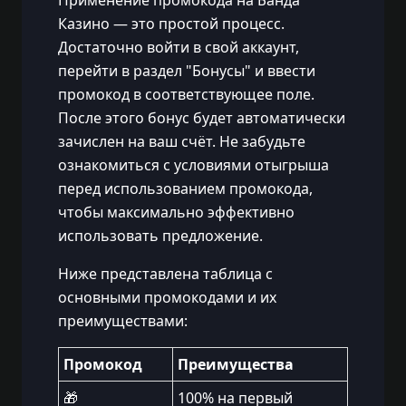
Применение промокода на Банда
Казино — это простой процесс.
Достаточно войти в свой аккаунт,
перейти в раздел "Бонусы" и ввести
промокод в соответствующее поле.
После этого бонус будет автоматически
зачислен на ваш счёт. Не забудьте
ознакомиться с условиями отыгрыша
перед использованием промокода,
чтобы максимально эффективно
использовать предложение.
Ниже представлена таблица с
основными промокодами и их
преимуществами:
Промокод
Преимущества
🎁
100% на первый