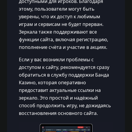
доступными для игроков. Благодаря
этому, пользователи могут быть
уверены, что их доступ к любимым
играм и сервисам не будет прерван.
Зеркала также поддерживают все
функции сайта, включая регистрацию,
пополнение счёта и участие в акциях.
Если у вас возникли проблемы с
доступом к сайту, рекомендуется сразу
обратиться в службу поддержки Банда
Казино, которая оперативно
предоставит актуальные ссылки на
зеркало. Это простой и надёжный
способ продолжить игру, не дожидаясь
восстановления основного сайта.