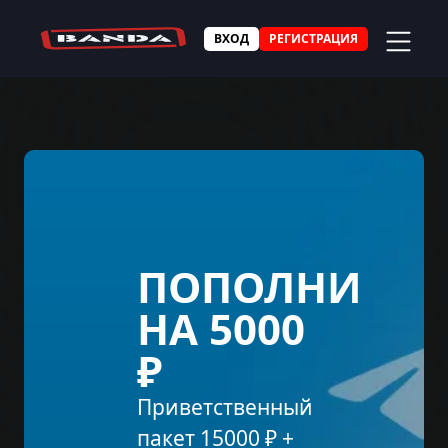
ВХОД
РЕГИСТРАЦИЯ
ПОПОЛНИ
НА 5000
₽
Приветственный
пакет 15000 ₽ +