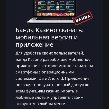
Банда Казино скачать:
мобильная версия и
приложение
Для удобства своих пользователей,
Банда Казино разработало мобильное
приложение, которое можно скачать на
смартфоны с операционными
системами iOS и Android. Приложение
позволяет получать полный доступ ко
всем функциям казино, играть в
любимые слоты и управлять своим
аккаунтом в любом месте.