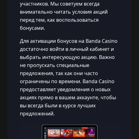
участников. Мы советуем всегда
внимательно читать условия акций
перед тем, как воспользоваться
бонусами.
Для активации бонусов на Banda Casino
достаточно войти в личный кабинет и
выбрать интересующую акцию. Важно
не пропускать специальные
предложения, так как они часто
ограничены по времени. Banda Casino
предоставляет уведомления о новых
акциях прямо в вашем аккаунте, чтобы
вы всегда были в курсе лучших
предложений.