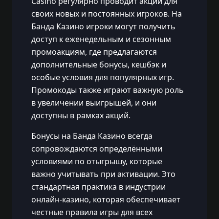
Casino регулярно проводит акции для
своих новых и постоянных игроков. На
Банда Казино игроки могут получить
доступ к еженедельным и сезонным
промоакциям, где предлагаются
дополнительные бонусы, кешбэк и
особые условия для популярных игр.
Промокоды также играют важную роль
в увеличении выигрышей, и они
доступны в рамках акций.
Бонусы на Банда Казино всегда
сопровождаются определёнными
условиями по отыгрышу, которые
важно учитывать при активации. Это
стандартная практика в индустрии
онлайн-казино, которая обеспечивает
честные правила игры для всех