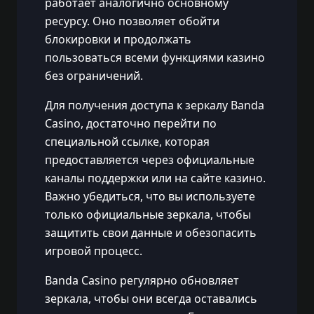
работает аналогично основному
ресурсу. Оно позволяет обойти
блокировки и продолжать
пользоваться всеми функциями казино
без ограничений.
Для получения доступа к зеркалу Banda
Casino, достаточно перейти по
специальной ссылке, которая
предоставляется через официальные
каналы поддержки или на сайте казино.
Важно убедиться, что вы используете
только официальные зеркала, чтобы
защитить свои данные и обезопасить
игровой процесс.
Banda Casino регулярно обновляет
зеркала, чтобы они всегда оставались