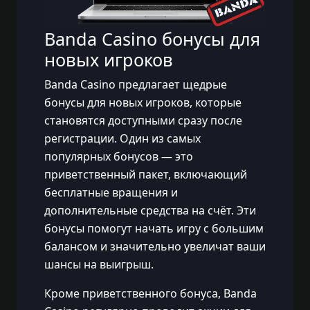
Banda Casino бонусы для
новых игроков
Banda Casino предлагает щедрые
бонусы для новых игроков, которые
становятся доступными сразу после
регистрации. Один из самых
популярных бонусов — это
приветственный пакет, включающий
бесплатные вращения и
дополнительные средства на счёт. Эти
бонусы помогут начать игру с большим
балансом и значительно увеличат ваши
шансы на выигрыш.
Кроме приветственного бонуса, Banda