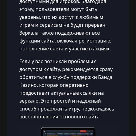
доступными для игроков. Благодаря
этому, пользователи могут быть
уверены, что их доступ к любимым
играм и сервисам не будет прерван.
Зеркала также поддерживают все
функции сайта, включая регистрацию,
пополнение счёта и участие в акциях.
Если у вас возникли проблемы с
доступом к сайту, рекомендуется сразу
обратиться в службу поддержки Банда
Казино, которая оперативно
предоставит актуальные ссылки на
зеркало. Это простой и надёжный
способ продолжить игру, не дожидаясь
восстановления основного сайта.