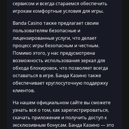
сервисом и всегда стараемся обеспечить
игрокам комфортные условия для игры.
Banda Casino также предлагает своим
пользователям безопасные и
лицензированные услуги, что делает
процесс игры безопасным и честным.
Помимо этого, у нас предусмотрена
возможность использования зеркал для
обхода блокировок, что позволяет всегда
оставаться в игре. Банда Казино также
обеспечивает круглосуточную поддержку
клиентов.
На нашем официальном сайте вы сможете
узнать всё о том, как зарегистрироваться,
скачать приложение и получить доступ к
эксклюзивным бонусам. Банда Казино — это