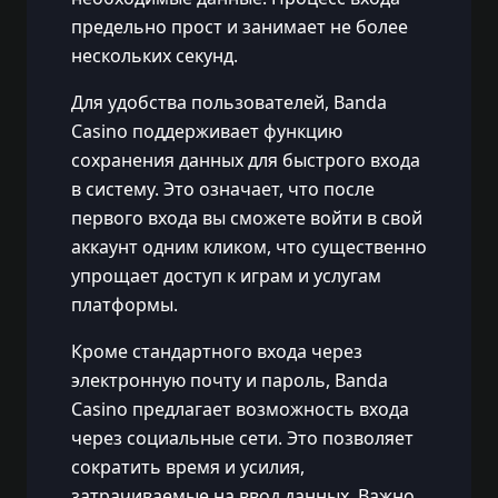
предельно прост и занимает не более
нескольких секунд.
Для удобства пользователей, Banda
Casino поддерживает функцию
сохранения данных для быстрого входа
в систему. Это означает, что после
первого входа вы сможете войти в свой
аккаунт одним кликом, что существенно
упрощает доступ к играм и услугам
платформы.
Кроме стандартного входа через
электронную почту и пароль, Banda
Casino предлагает возможность входа
через социальные сети. Это позволяет
сократить время и усилия,
затрачиваемые на ввод данных. Важно