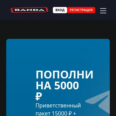
ВХОД
РЕГИСТРАЦИЯ
ПОПОЛНИ
НА 5000
₽
Приветственный
пакет 15000 ₽ +