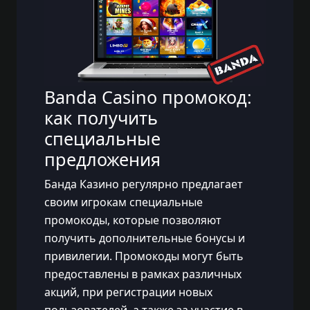
Banda Casino промокод:
как получить
специальные
предложения
Банда Казино регулярно предлагает
своим игрокам специальные
промокоды, которые позволяют
получить дополнительные бонусы и
привилегии. Промокоды могут быть
предоставлены в рамках различных
акций, при регистрации новых