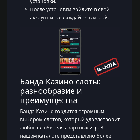
установки.
После установки войдите в свой
аккаунт и наслаждайтесь игрой.
Банда Казино слоты:
разнообразие и
преимущества
Банда Казино гордится огромным
выбором слотов, который удовлетворит
любого любителя азартных игр. В
нашем каталоге представлено более