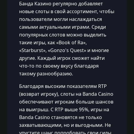
Банда Казино регулярно добавляет
новые слоты в свой ассортимент, чтобы
пользователи могли наслаждаться
самыми актуальными играми. Среди
популярных слотов можно выделить
такие игры, как «Book of Ra»,
«Starburst», «Gonzo's Quest» и многие
другие. Каждый игрок сможет найти
что-то по своему вкусу благодаря
такому разнообразию.
Благодаря высоким показателям RTP
(возврат игроку), слоты на Banda Casino
обеспечивают игрокам больше шансов
на выигрыш. С RTP выше 95%, игры на
Banda Casino становятся не только
захватывающими, но и выгодными. Не
упустите шанс попробовать свои силы