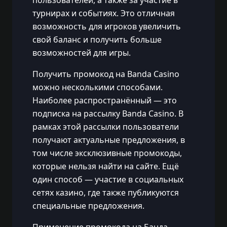
пользователей, а также за участие в
турнирах и событиях. Это отличная
возможность для игроков увеличить
свой баланс и получить больше
возможностей для игры.
Получить промокод на Banda Casino
можно несколькими способами.
Наиболее распространённый — это
подписка на рассылку Banda Casino. В
рамках этой рассылки пользователи
получают актуальные предложения, в
том числе эксклюзивные промокоды,
которые нельзя найти на сайте. Ещё
один способ — участие в социальных
сетях казино, где также публикуются
специальные предложения.