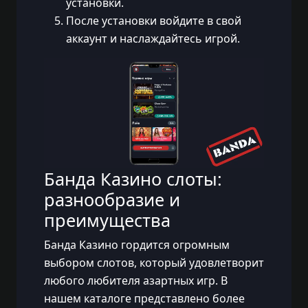
установки.
После установки войдите в свой
аккаунт и наслаждайтесь игрой.
Банда Казино слоты:
разнообразие и
преимущества
Банда Казино гордится огромным
выбором слотов, который удовлетворит
любого любителя азартных игр. В
нашем каталоге представлено более