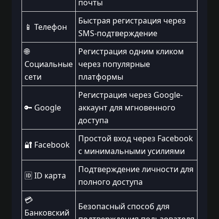
почты
Быстрая регистрация через
📱 Телефон
SMS-подтверждение
🌐
Регистрация одним кликом
Социальные
через популярные
сети
платформы
Регистрация через Google-
🔑 Google
аккаунт для мгновенного
доступа
Простой вход через Facebook
🔐 Facebook
с минимальными усилиями
Подтверждение личности для
🆔 ID карта
полного доступа
💳
Безопасный способ для
Банковский