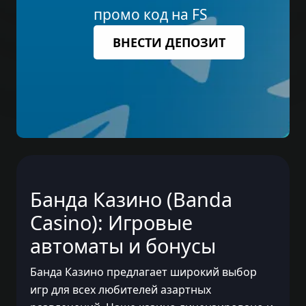
промо код на FS
ВНЕСТИ ДЕПОЗИТ
Банда Казино (Banda
Casino): Игровые
автоматы и бонусы
Банда Казино предлагает широкий выбор
игр для всех любителей азартных