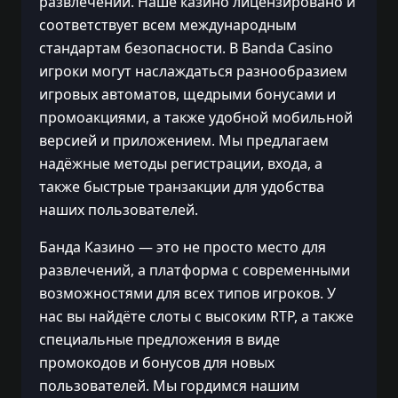
развлечений. Наше казино лицензировано и
соответствует всем международным
стандартам безопасности. В Banda Casino
игроки могут наслаждаться разнообразием
игровых автоматов, щедрыми бонусами и
промоакциями, а также удобной мобильной
версией и приложением. Мы предлагаем
надёжные методы регистрации, входа, а
также быстрые транзакции для удобства
наших пользователей.
Банда Казино — это не просто место для
развлечений, а платформа с современными
возможностями для всех типов игроков. У
нас вы найдёте слоты с высоким RTP, а также
специальные предложения в виде
промокодов и бонусов для новых
пользователей. Мы гордимся нашим