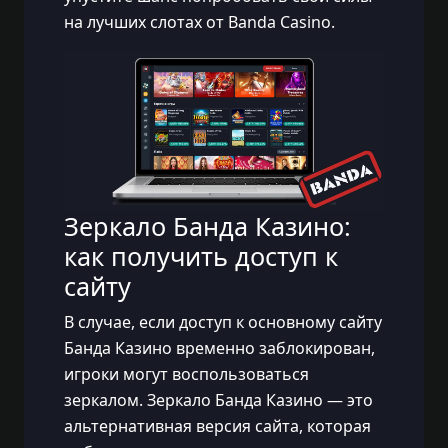
на лучших слотах от Banda Casino.
Зеркало Банда Казино:
как получить доступ к
сайту
В случае, если доступ к основному сайту
Банда Казино временно заблокирован,
игроки могут воспользоваться
зеркалом. Зеркало Банда Казино — это
альтернативная версия сайта, которая