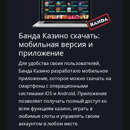
Банда Казино скачать:
мобильная версия и
приложение
Для удобства своих пользователей,
Банда Казино разработало мобильное
приложение, которое можно скачать на
смартфоны с операционными
системами iOS и Android. Приложение
позволяет получать полный доступ ко
всем функциям казино, играть в
любимые слоты и управлять своим
аккаунтом в любом месте.