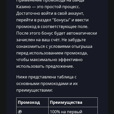
Применение промокода на Банда
Казино — это простой процесс.
Достаточно войти в свой аккаунт,
перейти в раздел "Бонусы" и ввести
промокод в соответствующее поле.
После этого бонус будет автоматически
зачислен на ваш счёт. Не забудьте
ознакомиться с условиями отыгрыша
перед использованием промокода,
чтобы максимально эффективно
использовать предложение.
Ниже представлена таблица с
основными промокодами и их
преимуществами:
Промокод
Преимущества
🎁
100% на первый