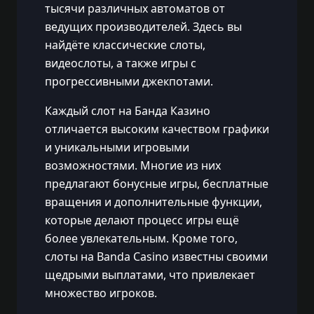
тысячи различных автоматов от
ведущих производителей. Здесь вы
найдёте классические слоты,
видеослоты, а также игры с
прогрессивными джекпотами.
Каждый слот на Банда Казино
отличается высоким качеством графики
и уникальными игровыми
возможностями. Многие из них
предлагают бонусные игры, бесплатные
вращения и дополнительные функции,
которые делают процесс игры ещё
более увлекательным. Кроме того,
слоты на Banda Casino известны своими
щедрыми выплатами, что привлекает
множество игроков.