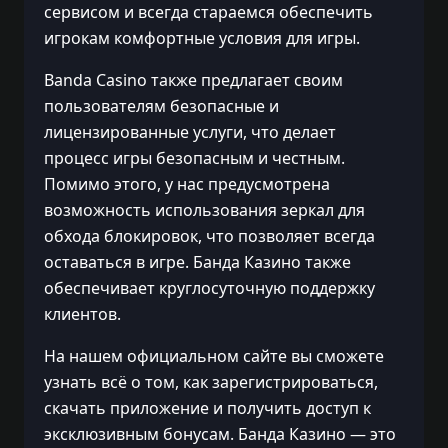
сервисом и всегда стараемся обеспечить
игрокам комфортные условия для игры.
Banda Casino также предлагает своим
пользователям безопасные и
лицензированные услуги, что делает
процесс игры безопасным и честным.
Помимо этого, у нас предусмотрена
возможность использования зеркал для
обхода блокировок, что позволяет всегда
оставаться в игре. Банда Казино также
обеспечивает круглосуточную поддержку
клиентов.
На нашем официальном сайте вы сможете
узнать всё о том, как зарегистрироваться,
скачать приложение и получить доступ к
эксклюзивным бонусам. Банда Казино — это