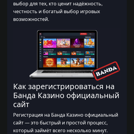
выбор для тех, кто ценит надёжность,
честность и богатый выбор игровых
возможностей.
Как зарегистрироваться на
Банда Казино официальный
сайт
Регистрация на Банда Казино официальный
сайт — это быстрый и простой процесс,
который займёт всего несколько минут.