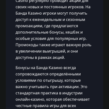
Casino регулярно проводит акции для
своих новых и постоянных игроков. На
Банда Казино игроки могут получить
доступ к еженедельным и сезонным
промоакциям, где предлагаются
дополнительные бонусы, кешбэк и
особые условия для популярных игр.
Промокоды также играют важную роль
в увеличении выигрышей, и они
доступны в рамках акций.
Бонусы на Банда Казино всегда
сопровождаются определёнными
условиями по отыгрышу, которые
важно учитывать при активации. Это
стандартная практика в индустрии
онлайн-казино, которая обеспечивает
честные правила игры для всех