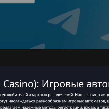
 Casino): Игровые авт
всех любителей азартных развлечений. Наше казино ли
 могут наслаждаться разнообразием игровых автоматов,
едлагаем надёжные методы регистрации, входа, а такж