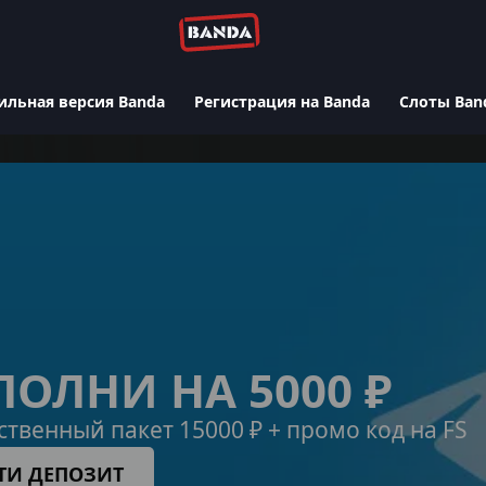
льная версия Banda
Регистрация на Banda
Слоты Ban
ОЛНИ НА 5000 ₽
твенный пакет 15000 ₽ + промо код на FS
ТИ ДЕПОЗИТ