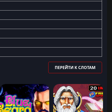
ПЕРЕЙТИ К СЛОТАМ