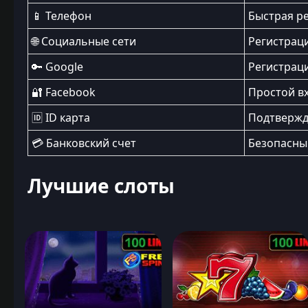
📱 Телефон
Быстрая р
🌐 Социальные сети
Регистрац
🔑 Google
Регистраци
🔐 Facebook
Простой в
🆔 ID карта
Подтвержд
💳 Банковский счет
Безопасны
Лучшие слоты