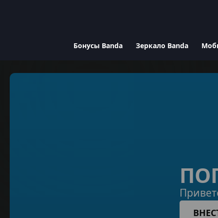
Бонусы Banda
Зеркало Banda
Моби
ПОП
Приветс
ВНЕС