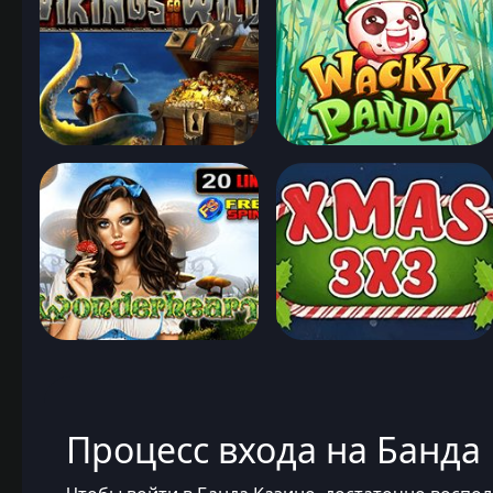
Процесс входа на Банда 